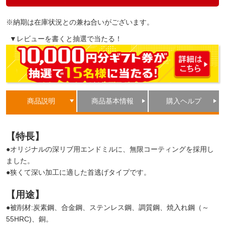
※納期は在庫状況との兼ね合いがございます。
▼レビューを書くと抽選で当たる！
商品説明
商品基本情報
購入ヘルプ
【特長】
●オリジナルの深リブ用エンドミルに、無限コーティングを採用し
ました。
●狭くて深い加工に適した首逃げタイプです。
【用途】
●被削材:炭素鋼、合金鋼、ステンレス鋼、調質鋼、焼入れ鋼（～
55HRC)、銅。