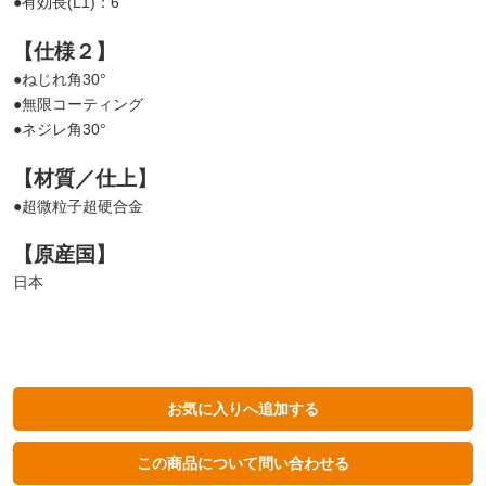
●有効長(L1)：6
【仕様２】
●ねじれ角30°
●無限コーティング
●ネジレ角30°
【材質／仕上】
●超微粒子超硬合金
【原産国】
日本