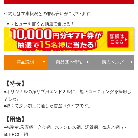
※納期は在庫状況との兼ね合いがございます。
▼レビューを書くと抽選で当たる！
商品説明
商品基本情報
購入ヘルプ
【特長】
●オリジナルの深リブ用エンドミルに、無限コーティングを採用し
ました。
●狭くて深い加工に適した首逃げタイプです。
【用途】
●被削材:炭素鋼、合金鋼、ステンレス鋼、調質鋼、焼入れ鋼（～
55HRC)、銅。