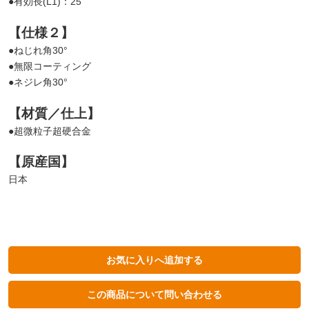
●有効長(L1)：25
【仕様２】
●ねじれ角30°
●無限コーティング
●ネジレ角30°
【材質／仕上】
●超微粒子超硬合金
【原産国】
日本