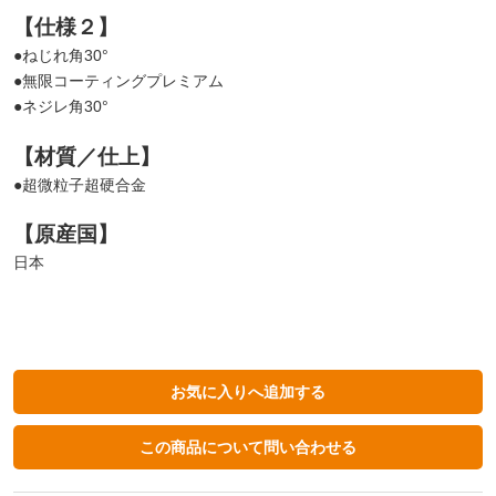
【仕様２】
●ねじれ角30°
●無限コーティングプレミアム
●ネジレ角30°
【材質／仕上】
●超微粒子超硬合金
【原産国】
日本