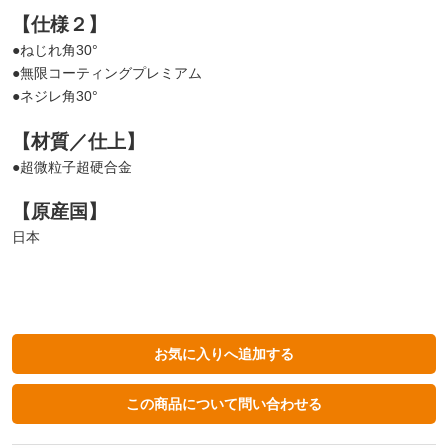
【仕様２】
●ねじれ角30°
●無限コーティングプレミアム
●ネジレ角30°
【材質／仕上】
●超微粒子超硬合金
【原産国】
日本