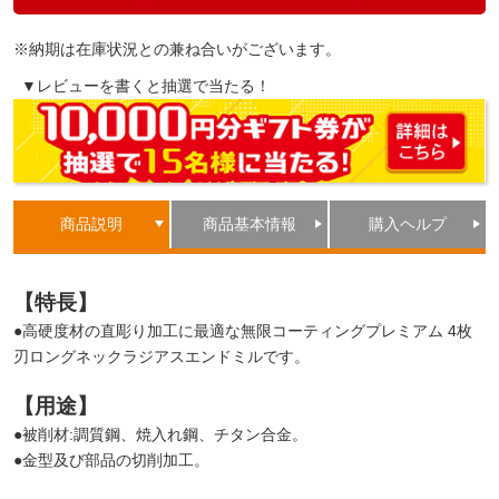
※納期は在庫状況との兼ね合いがございます。
▼レビューを書くと抽選で当たる！
商品説明
商品基本情報
購入ヘルプ
【特長】
●高硬度材の直彫り加工に最適な無限コーティングプレミアム 4枚
刃ロングネックラジアスエンドミルです。
【用途】
●被削材:調質鋼、焼入れ鋼、チタン合金。
●金型及び部品の切削加工。