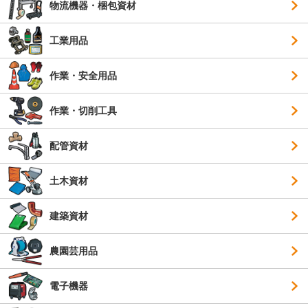
物流機器・梱包資材
工業用品
作業・安全用品
作業・切削工具
配管資材
土木資材
建築資材
農園芸用品
電子機器