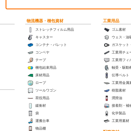
物流機器・梱包資材
工業用品
ストレッチフィルム用品
ゴム素材
キャスター
ウェス・油
コンテナ・パレット
ガスケット
コンベヤ
工業用チェ
テープ
工業用フィ
梱包結束用品
軸受・駆動
床材用品
伝導ベルト
ロープ
工業用金属
ツールワゴン
樹脂素材
荷役用品
潤滑油
緩衝材
接着剤・補
袋
化学製品
運搬台車
工業用素材
物品棚