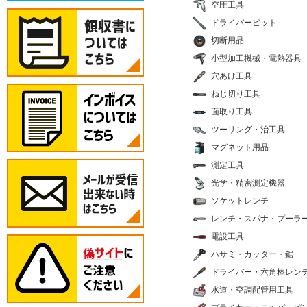
空圧工具
ドライバービット
切断用品
小型加工機械・電熱器具
穴あけ工具
ねじ切り工具
面取り工具
ツーリング・治工具
マグネット用品
測定工具
光学・精密測定機器
ソケットレンチ
レンチ・スパナ・プーラ
電設工具
ハサミ・カッター・鋸
ドライバー・六角棒レン
水道・空調配管用工具