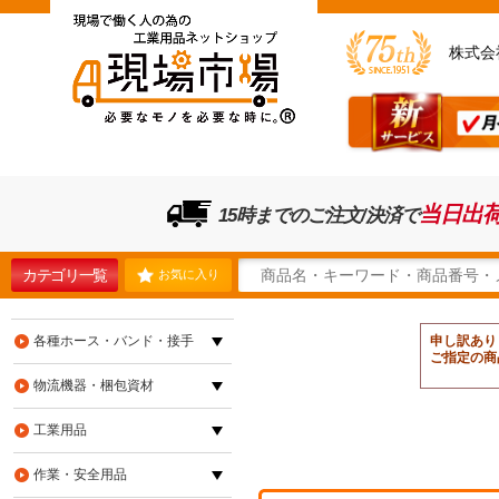
株式会
当日出
15時までのご注文/決済で
カテゴリ一覧
お気に入り
各種ホース・バンド・接手
申し訳あり
ご指定の商
物流機器・梱包資材
工業用品
作業・安全用品