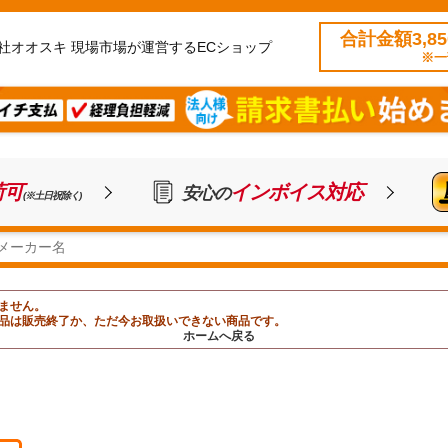
合計金額3,8
社オオスキ 現場市場が運営するECショップ
※一
荷可
インボイス対応
安心の
(※土日祝除く)
ません。
品は販売終了か、ただ今お取扱いできない商品です。
ホームへ戻る