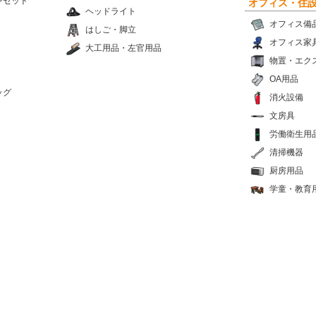
ンセット
オフィス・住
ヘッドライト
オフィス備
はしご・脚立
オフィス家
大工用品・左官用品
物置・エク
OA用品
ッグ
消火設備
文房具
労働衛生用
清掃機器
厨房用品
学童・教育