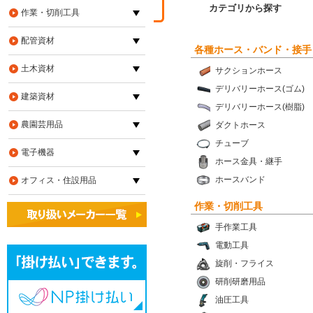
カテゴリから探す
作業・切削工具
配管資材
各種ホース・バンド・接手
土木資材
サクションホース
デリバリーホース(ゴム)
建築資材
デリバリーホース(樹脂)
農園芸用品
ダクトホース
チューブ
電子機器
ホース金具・継手
ホースバンド
オフィス・住設用品
作業・切削工具
手作業工具
電動工具
旋削・フライス
研削研磨用品
油圧工具