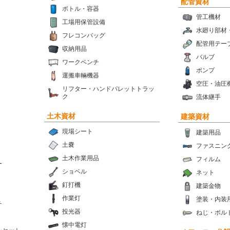
配管資材
ボトル・容器
管工機材
工場用保管設備
水廻り部材
フレコンバッグ
配管用テー
収納用品
バルブ
ワークベンチ
ポンプ
運搬車輛機器
空圧・油圧
リフター・ハンドパレットトラッ
ク
流体継手
土木資材
建築資材
現場シート
建築用品
土嚢
ファスニン
土木作業用品
フィルム
ー
ショベル
ネット
釘打機
建築金物
作業灯
塗装・内装
チ
投光器
ねじ・ボル
懐中電灯