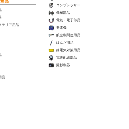
設用品
コンプレッサー
品
機械部品
具
電気・電子部品
ステリア用品
発電機
航空機関連用品
はんだ用品
静電気対策用品
品
電設配線部品
撮影機器
用品