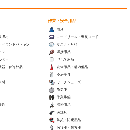
作業・安全用品
雨具
吸収材
コードリール・延長コード
・グランドパッキン
マスク・耳栓
ーン
溶接用品
ルター
理化学用品
機器・伝導部品
安全用品・構内備品
冷房器具
素材
ワークシューズ
作業服
作業手袋
修剤
清掃用品
保護具
防災・防犯用品
保護服・防護服