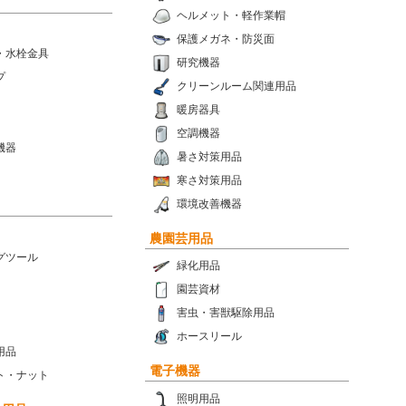
ヘルメット・軽作業帽
保護メガネ・防災面
・水栓金具
研究機器
プ
クリーンルーム関連用品
暖房器具
空調機器
機器
暑さ対策用品
寒さ対策用品
環境改善機器
農園芸用品
グツール
緑化用品
園芸資材
害虫・害獣駆除用品
ホースリール
用品
電子機器
ト・ナット
照明用品