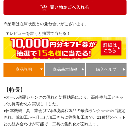
※納期は在庫状況との兼ね合いがございます。
▼レビューを書くと抽選で当たる！
商品説明
商品基本情報
購入ヘルプ
【特長】
●オール超硬シャンクの優れた防振効果により、高能率加工とチッ
プの長寿命化を実現しました。
●日本機械工具工業会(JTA)環境調和製品の最高ランク☆☆☆に認定
され、荒加工から仕上げ加工さらに往復加工まで、21種類のヘッド
との組み合わせが可能で、工具の集約化が図れます。