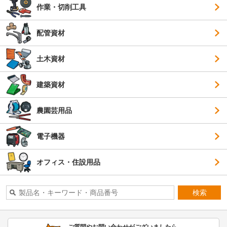
作業・切削工具
配管資材
土木資材
建築資材
農園芸用品
電子機器
オフィス・住設用品
検索