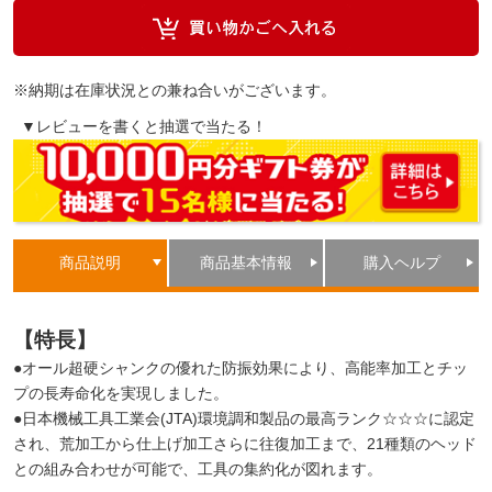
※納期は在庫状況との兼ね合いがございます。
▼レビューを書くと抽選で当たる！
商品説明
商品基本情報
購入ヘルプ
【特長】
●オール超硬シャンクの優れた防振効果により、高能率加工とチッ
プの長寿命化を実現しました。
●日本機械工具工業会(JTA)環境調和製品の最高ランク☆☆☆に認定
され、荒加工から仕上げ加工さらに往復加工まで、21種類のヘッド
との組み合わせが可能で、工具の集約化が図れます。