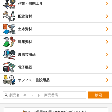
作業・切削工具
配管資材
土木資材
建築資材
農園芸用品
電子機器
オフィス・住設用品
検索