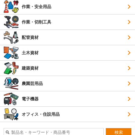
作業・安全用品
作業・切削工具
配管資材
土木資材
建築資材
農園芸用品
電子機器
オフィス・住設用品
検索