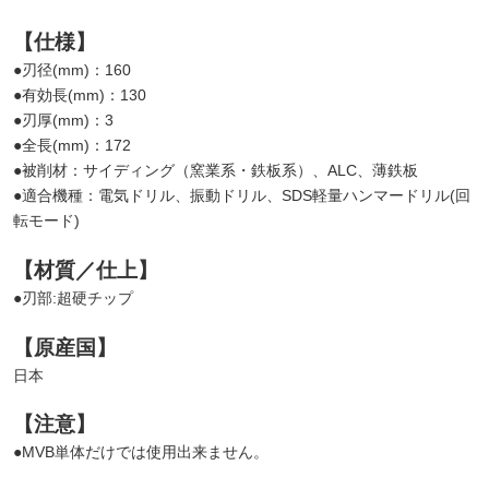
【仕様】
●刃径(mm)：160
●有効長(mm)：130
●刃厚(mm)：3
●全長(mm)：172
●被削材：サイディング（窯業系・鉄板系）、ALC、薄鉄板
●適合機種：電気ドリル、振動ドリル、SDS軽量ハンマードリル(回
転モード)
【材質／仕上】
●刃部:超硬チップ
【原産国】
日本
【注意】
●MVB単体だけでは使用出来ません。