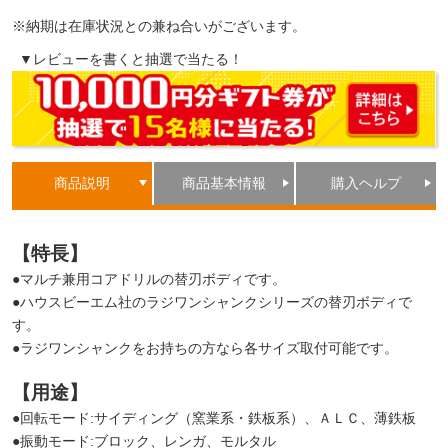
※納期は在庫状況との兼ね合いがございます。
▼レビューを書くと抽選で当たる！
商品説明
商品基本情報
購入ヘルプ
【特長】
●マルチ兼用コアドリルの替刃ボディです。
●ハウスビーエム社のラジワンシャンクシリーズの替刃ボディで
す。
●ラジワンシャンクをお持ちの方なら各サイズ取付可能です。
【用途】
●回転モード:サイディング（窯業系・鉄板系）、ＡＬＣ、薄鉄板
●振動モード:ブロック、レンガ、モルタル