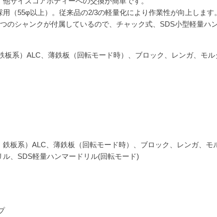
、他サイズコアボディーへの交換が簡単です。
用（55φ以上）。従来品の2/3の軽量化により作業性が向上します
プ2つのシャンクが付属しているので、チャック式、SDS小型軽量
・鉄板系）ALC、薄鉄板（回転モード時）、ブロック、レンガ、モ
・鉄板系）ALC、薄鉄板（回転モード時）、ブロック、レンガ、モ
ル、SDS軽量ハンマードリル(回転モード)
プ