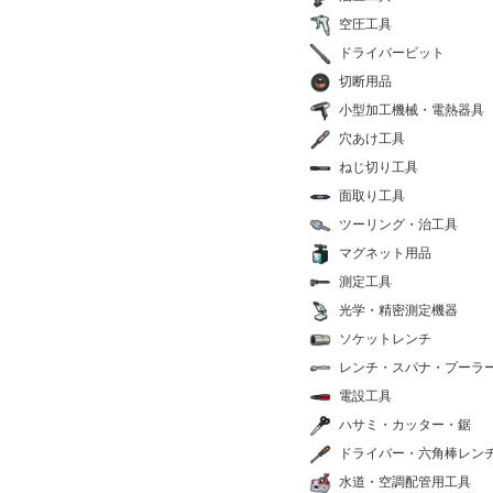
空圧工具
ドライバービット
切断用品
小型加工機械・電熱器具
穴あけ工具
ねじ切り工具
面取り工具
ツーリング・治工具
マグネット用品
測定工具
光学・精密測定機器
ソケットレンチ
レンチ・スパナ・プーラ
電設工具
ハサミ・カッター・鋸
ドライバー・六角棒レン
水道・空調配管用工具