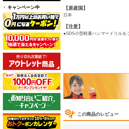
キャンペーン中
【原産国】
日本
【注意】
●SDS小型軽量ハンマードリル
この商品のレビュー