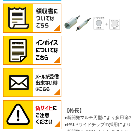
【特長】
●新開発マルチ刃型により多用途
●PAT.Pワイドチップの採用に