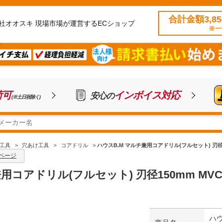
合計金額3,8
社オオスキ 現場市場が運営するECショップ
※一
荷可
インボイス対応
安心の
(※土日祝除く)
工具
>
穴あけ工具
>
コアドリル
>
ハウスB.M マルチ兼用コアドリル(フルセット) 刃径15
ページ
用コアドリル(フルセット) 刃径150mm MVC-
ハウ