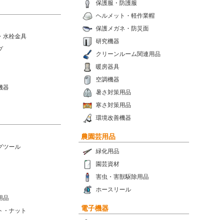
保護服・防護服
ヘルメット・軽作業帽
保護メガネ・防災面
・水栓金具
研究機器
プ
クリーンルーム関連用品
暖房器具
空調機器
機器
暑さ対策用品
寒さ対策用品
環境改善機器
農園芸用品
グツール
緑化用品
園芸資材
害虫・害獣駆除用品
ホースリール
用品
電子機器
ト・ナット