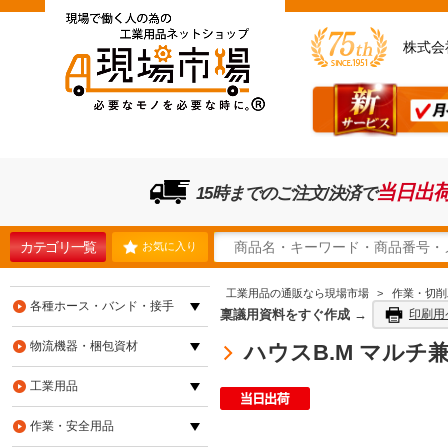
株式会
当日出
15時までのご注文/決済で
カテゴリ一覧
お気に入り
工業用品の通販なら現場市場
>
作業・切削
各種ホース・バンド・接手
稟議用資料をすぐ作成 →
印刷用
物流機器・梱包資材
ハウスB.M マルチ兼
工業用品
作業・安全用品