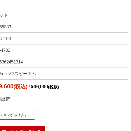
セット
69333
C-150
-4702
6362451314
株）ハウスビーエム
9,600
(税込)
/
¥36,000
(税抜)
日出荷
ーションがあります。