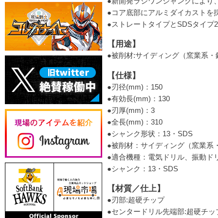
●新開発ラジワンシャンクにより
●コア底部にアルミダイカストを採
●ストレートタイプとSDSタイ
【用途】
●被削材:サイディング（窯業系
【仕様】
●刃径(mm)：150
●有効長(mm)：130
●刃厚(mm)：3
●全長(mm)：310
●シャンク形状：13・SDS
●被削材：サイディング（窯業系
●適合機種：電気ドリル、振動ドリ
●シャンク：13・SDS
【材質／仕上】
●刃部:超硬チップ
●センタードリル先端部:超硬チッ