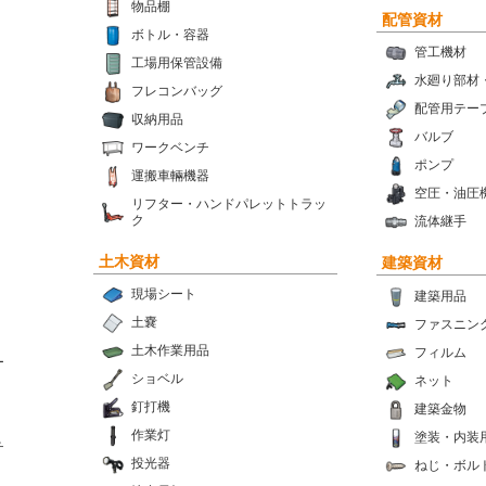
物品棚
配管資材
ボトル・容器
管工機材
工場用保管設備
水廻り部材
フレコンバッグ
配管用テー
収納用品
バルブ
ワークベンチ
ポンプ
運搬車輛機器
空圧・油圧
リフター・ハンドパレットトラッ
ク
流体継手
土木資材
建築資材
現場シート
建築用品
土嚢
ファスニン
土木作業用品
フィルム
ー
ショベル
ネット
釘打機
建築金物
作業灯
塗装・内装
チ
投光器
ねじ・ボル