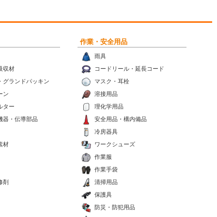
作業・安全用品
雨具
吸収材
コードリール・延長コード
・グランドパッキン
マスク・耳栓
ーン
溶接用品
ルター
理化学用品
機器・伝導部品
安全用品・構内備品
冷房器具
素材
ワークシューズ
作業服
作業手袋
修剤
清掃用品
保護具
防災・防犯用品