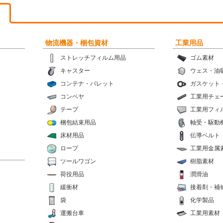
物流機器・梱包資材
工業用品
ストレッチフィルム用品
ゴム素材
キャスター
ウェス・油
コンテナ・パレット
ガスケット
コンベヤ
工業用チェ
テープ
工業用フィ
梱包結束用品
軸受・駆動
床材用品
伝導ベルト
ロープ
工業用金属
ツールワゴン
樹脂素材
荷役用品
潤滑油
緩衝材
接着剤・補
袋
化学製品
運搬台車
工業用素材