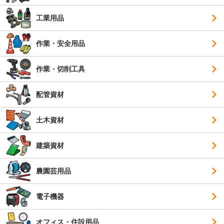
工業用品
作業・安全用品
作業・切削工具
配管資材
土木資材
建築資材
農園芸用品
電子機器
オフィス・住設用品