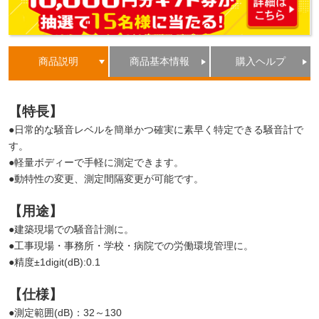
商品説明
商品基本情報
購入ヘルプ
【特長】
●日常的な騒音レベルを簡単かつ確実に素早く特定できる騒音計で
す。
●軽量ボディーで手軽に測定できます。
●動特性の変更、測定間隔変更が可能です。
【用途】
●建築現場での騒音計測に。
●工事現場・事務所・学校・病院での労働環境管理に。
●精度±1digit(dB):0.1
【仕様】
●測定範囲(dB)：32～130