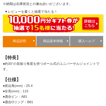
※納期は在庫状況との兼ね合いがございます。
▼レビューを書くと抽選で当たる！
商品説明
商品基本情報
購入ヘルプ
【特長】
●約30°の首振り角度を持つボール式のユニバーサルジョイントで
す。
【仕様】
●差込角(mm)：25.4
●全長(mm)：115
●適合ピン：A81
●適合Oリング：B81