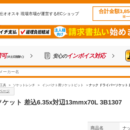
合計金額3,8
社オオスキ 現場市場が運営するECショップ
※一
荷可
インボイス対応
安心の
(※土日祝除く)
工具
>
ソケットレンチ
>
インパクト用ソケットビット
>
ナック ドライバーソケット 差込6
ページ
ト 差込6.35x対辺13mmx70L 3B1307
商品名
ナッ