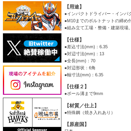
【用途】
●インパクトドライバー・インパ
●M10までのボルトナットの締め
●組み立て工場・整備・建築現場
【仕様】
●差込寸法(mm)：6.35
●対辺寸法(mm)：13
●全長(mm)：70
●対辺形状：6角
●軸寸法(mm)：6.35
【仕様２】
●ボール溝まで9mm
【材質／仕上】
●特殊鋼（焼き入れあり）
【原産国】