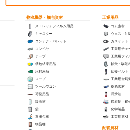
物流機器・梱包資材
工業用品
ストレッチフィルム用品
ゴム素材
キャスター
ウェス・油
コンテナ・パレット
ガスケット
コンベヤ
工業用チェ
テープ
工業用フィ
梱包結束用品
軸受・駆動
床材用品
伝導ベルト
ロープ
工業用金属
ツールワゴン
樹脂素材
荷役用品
潤滑油
緩衝材
接着剤・補
袋
化学製品
運搬台車
工業用素材
物品棚
配管資材