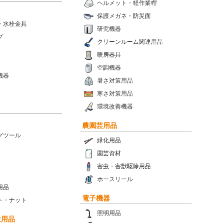
ヘルメット・軽作業帽
保護メガネ・防災面
・水栓金具
研究機器
プ
クリーンルーム関連用品
暖房器具
空調機器
機器
暑さ対策用品
寒さ対策用品
環境改善機器
農園芸用品
グツール
緑化用品
園芸資材
害虫・害獣駆除用品
ホースリール
用品
電子機器
ト・ナット
照明用品
設用品