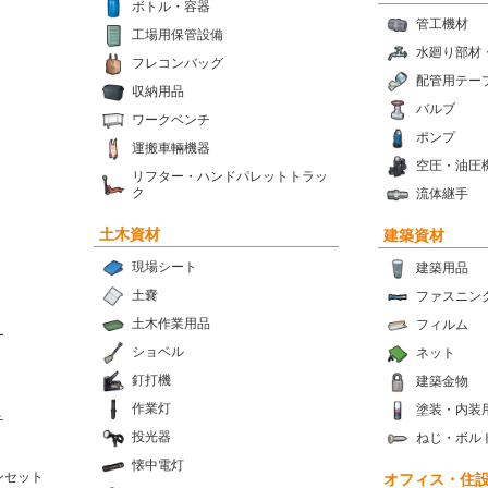
ボトル・容器
管工機材
工場用保管設備
水廻り部材
フレコンバッグ
配管用テー
収納用品
バルブ
ワークベンチ
ポンプ
運搬車輛機器
空圧・油圧
リフター・ハンドパレットトラッ
ク
流体継手
土木資材
建築資材
現場シート
建築用品
土嚢
ファスニン
土木作業用品
フィルム
ー
ショベル
ネット
釘打機
建築金物
作業灯
塗装・内装
チ
投光器
ねじ・ボル
懐中電灯
ンセット
オフィス・住