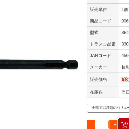
販売単位
1個
商品コード
006
型式
3B1
トラスコ品番
330
JANコード
456
メーカー
長
¥8
販売価格
在庫数
当
全部で11種類のバリエ