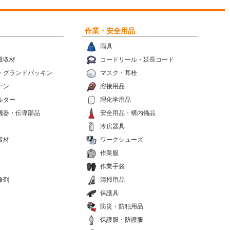
作業・安全用品
雨具
吸収材
コードリール・延長コード
・グランドパッキン
マスク・耳栓
ーン
溶接用品
ルター
理化学用品
機器・伝導部品
安全用品・構内備品
冷房器具
素材
ワークシューズ
作業服
作業手袋
修剤
清掃用品
保護具
防災・防犯用品
保護服・防護服