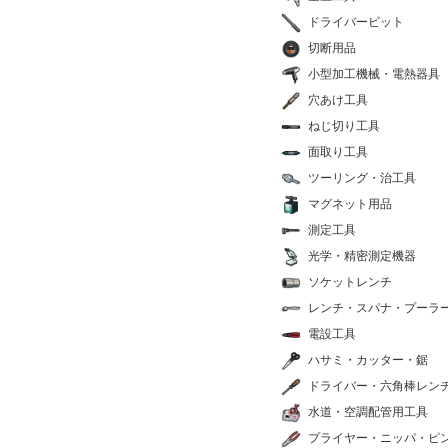
ドライバービット
切断用品
小型加工機械・電熱器具
穴あけ工具
ねじ切り工具
面取り工具
ツーリング・治工具
マグネット用品
測定工具
光学・精密測定機器
ソケットレンチ
レンチ・スパナ・プーラ
電設工具
ハサミ・カッター・鋸
ドライバー・六角棒レン
水道・空調配管用工具
プライヤー・ニッパ・ピ