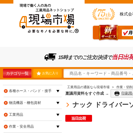
株式会
当日出
15時までのご注文/決済で
カテゴリ一覧
お気に入り
工業用品の通販なら現場市場
>
作業・切削
各種ホース・バンド・接手
稟議用資料をすぐ作成 →
印刷用
物流機器・梱包資材
ナック ドライバーソケッ
工業用品
作業・安全用品