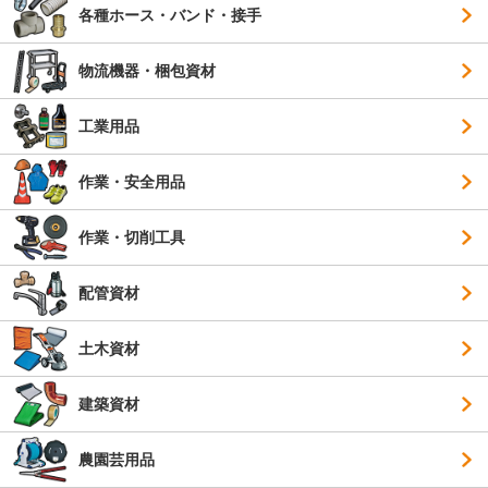
各種ホース・バンド・接手
物流機器・梱包資材
工業用品
作業・安全用品
作業・切削工具
配管資材
土木資材
建築資材
農園芸用品