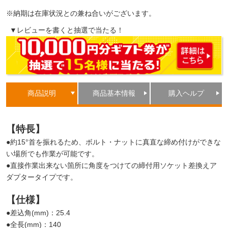
※納期は在庫状況との兼ね合いがございます。
▼レビューを書くと抽選で当たる！
商品説明
商品基本情報
購入ヘルプ
【特長】
●約15°首を振れるため、ボルト・ナットに真直な締め付けができな
い場所でも作業が可能です。
●直接作業出来ない箇所に角度をつけての締付用ソケット差換えア
ダプタータイプです。
【仕様】
●差込角(mm)：25.4
●全長(mm)：140