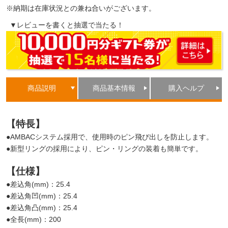
※納期は在庫状況との兼ね合いがございます。
▼レビューを書くと抽選で当たる！
商品説明
商品基本情報
購入ヘルプ
【特長】
●AMBACシステム採用で、使用時のピン飛び出しを防止します。
●新型リングの採用により、ピン・リングの装着も簡単です。
【仕様】
●差込角(mm)：25.4
●差込角凹(mm)：25.4
●差込角凸(mm)：25.4
●全長(mm)：200