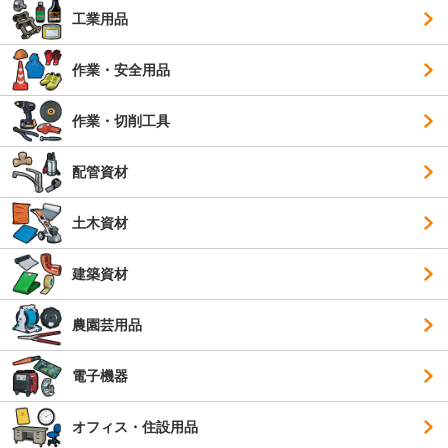
工業用品
作業・安全用品
作業・切削工具
配管資材
土木資材
建築資材
農園芸用品
電子機器
オフィス・住設用品