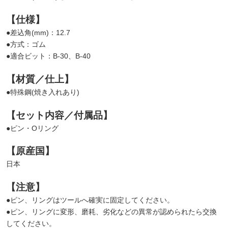
【仕様】
●差込角(mm)：12.7
●方式：ゴム
●適合ビット：B-30、B-40
【材質／仕上】
●特殊鋼(焼き入れあり)
【セット内容／付属品】
●ピン・Oリング
【原産国】
日本
【注意】
●ピン、リングはツールへ確実に固定してください。
●ピン、リングに変形、磨耗、劣化などの異常が認められたら交換
してください。