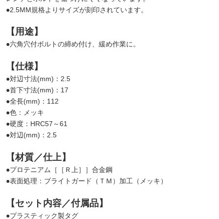
●2.5MM規格よりサイズが刻印されています。
【用途】
●六角穴付ボルトの締め付け、緩め作業に。
【仕様】
●対辺寸法(mm)：2.5
●首下寸法(mm)：17
●全長(mm)：112
●色：メッキ
●硬度：HRC57～61
●対辺(mm)：2.5
【材質／仕上】
●プロテニアム［［Ｒ上］］合金鋼
●表面処理：ブライトガード（ＴＭ）加工（メッキ）
【セット内容／付属品】
●プラスティック製タグ