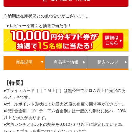
※納期は在庫状況との兼ね合いがございます。
▼レビューを書くと抽選で当たる！
商品説明
商品基本情報
購入ヘルプ
【特長】
●ブライトガード［［ＴＭ上］］は無公害でクロム以上に光沢のあ
るメッキです。
●ボールポイント形状により最大25度の角度で回す事ができます。
●特殊合金鋼「プロテニアム合金鋼」は一般的な鋼材に比べ、20%
以上も強度があります。
●六角レンチとボルトの交差を0.0127ミリ以下に設定している為、
レンチとボルトを傷つけにくくなっています。