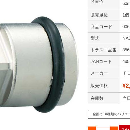
商品名
60
販売単位
1個
商品コード
006
型式
NA
トラスコ品番
356
JANコード
495
メーカー
Ｔ
¥2
販売価格
在庫数
当
全部で10種類のバリエ