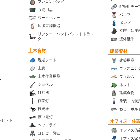
フレコンバッグ
配管用テー
収納用品
バルブ
ワークベンチ
ポンプ
運搬車輛機器
空圧・油圧
リフター・ハンドパレットトラッ
ク
流体継手
土木資材
建築資材
現場シート
建築用品
土嚢
ファスニン
土木作業用品
フィルム
ー
ショベル
ネット
釘打機
建築金物
作業灯
塗装・内装
チ
投光器
ねじ・ボル
懐中電灯
ンセット
オフィス・住
ヘッドライト
オフィス備
はしご・脚立
オフィス家