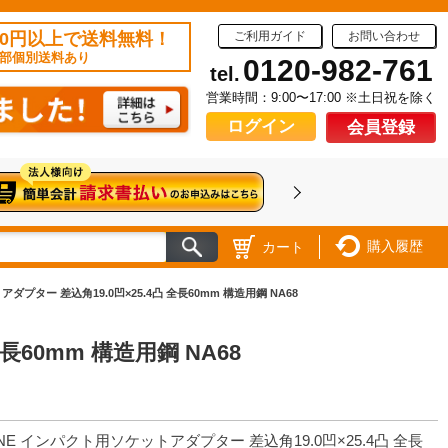
50円以上で送料無料！
ご利用ガイド
お問い合わせ
部個別送料あり
0120-982-761
tel.
営業時間：9:00〜17:00 ※土日祝を除く
ログイン
会員登録
購入履歴
カート
ダプター 差込角19.0凹×25.4凸 全長60mm 構造用鋼 NA68
長60mm 構造用鋼 NA68
NE インパクト用ソケットアダプター 差込角19.0凹×25.4凸 全長