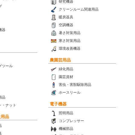
研究機器
プ
クリーンルーム関連用品
暖房器具
空調機器
機器
暑さ対策用品
寒さ対策用品
環境改善機器
農園芸用品
グツール
緑化用品
園芸資材
害虫・害獣駆除用品
ホースリール
用品
電子機器
ト・ナット
照明用品
設用品
コンプレッサー
品
機械部品
具