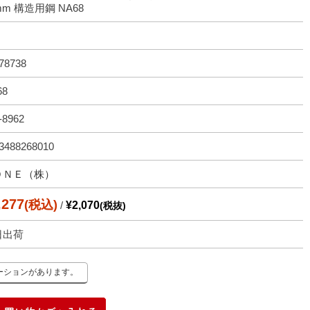
mm 構造用鋼 NA68
78738
68
-8962
3488268010
ＯＮＥ（株）
,277
(税込)
/
¥2,070
(税抜)
日出荷
ーションがあります。