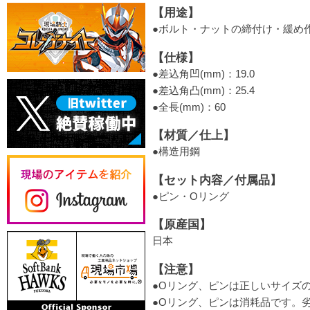
【用途】
●ボルト・ナットの締付け・緩め
【仕様】
●差込角凹(mm)：19.0
●差込角凸(mm)：25.4
●全長(mm)：60
【材質／仕上】
●構造用鋼
【セット内容／付属品】
●ピン・Oリング
【原産国】
日本
【注意】
●Oリング、ピンは正しいサイズ
●Oリング、ピンは消耗品です。