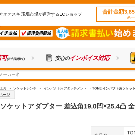
合計金額3,8
社オオスキ 現場市場が運営するECショップ
※一
荷可
インボイス対応
安心の
(※土日祝除く)
工具
>
ソケットレンチ
>
インパクト用アタッチメント
>
TONE インパクト用ソケットア
ページ
ソケットアダプター 差込角19.0凹×25.4凸 全
TO