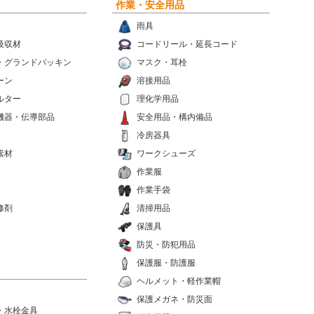
作業・安全用品
雨具
吸収材
コードリール・延長コード
・グランドパッキン
マスク・耳栓
ーン
溶接用品
ルター
理化学用品
機器・伝導部品
安全用品・構内備品
冷房器具
素材
ワークシューズ
作業服
作業手袋
修剤
清掃用品
保護具
防災・防犯用品
保護服・防護服
ヘルメット・軽作業帽
保護メガネ・防災面
・水栓金具