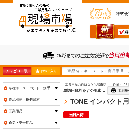
株式会
当日出
15時までのご注文/決済で
カテゴリ一覧
お気に入り
工業用品の通販なら現場市場
>
作業・切削
各種ホース・バンド・接手
稟議用資料をすぐ作成 →
印刷用
物流機器・梱包資材
TONE インパクト用
工業用品
作業・安全用品