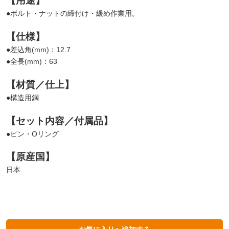
【用途】
●ボルト・ナットの締付け・緩め作業用。
【仕様】
●差込角(mm)：12.7
●全長(mm)：63
【材質／仕上】
●構造用鋼
【セット内容／付属品】
●ピン・Oリング
【原産国】
日本