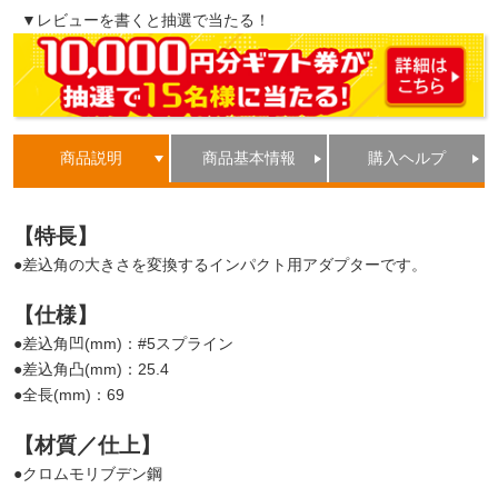
▼レビューを書くと抽選で当たる！
商品説明
商品基本情報
購入ヘルプ
【特長】
●差込角の大きさを変換するインパクト用アダプターです。
【仕様】
●差込角凹(mm)：#5スプライン
●差込角凸(mm)：25.4
●全長(mm)：69
【材質／仕上】
●クロムモリブデン鋼