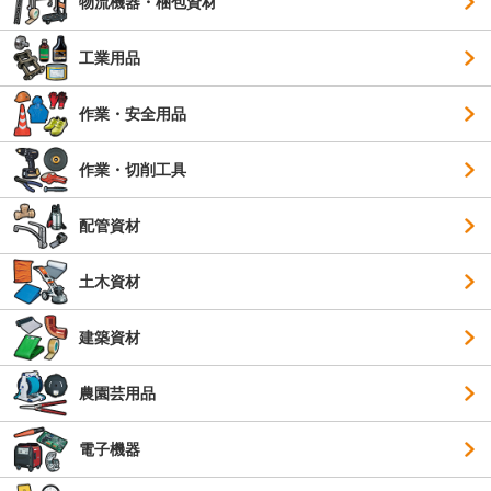
物流機器・梱包資材
工業用品
作業・安全用品
作業・切削工具
配管資材
土木資材
建築資材
農園芸用品
電子機器