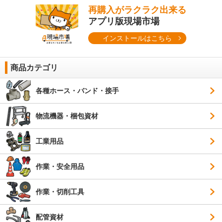
再購入がラクラク出来る
アプリ版現場市場
インストールはこちら
商品カテゴリ
各種ホース・バンド・接手
物流機器・梱包資材
工業用品
作業・安全用品
作業・切削工具
配管資材