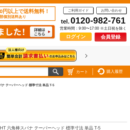
50円以上で送料無料！
ご利用ガイド
お問い合わせ
部個別送料あり
0120-982-761
tel.
営業時間：9:00〜17:00 ※土日祝を除く
ログイン
会員登録
購入履歴
カート
パナ テーパーヘッド 標準寸法 単品 T-5
GHT 六角棒スパナ テーパーヘッド 標準寸法 単品 T-5