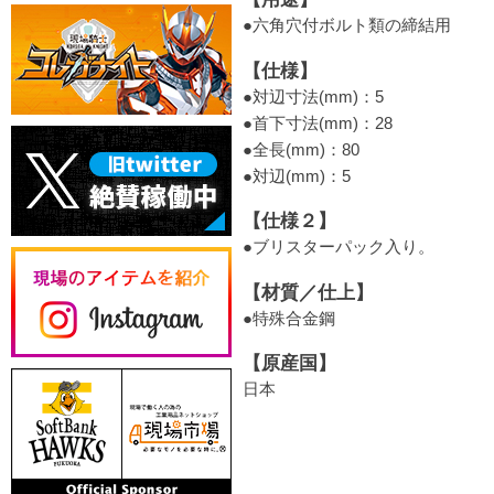
●六角穴付ボルト類の締結用
【仕様】
●対辺寸法(mm)：5
●首下寸法(mm)：28
●全長(mm)：80
●対辺(mm)：5
【仕様２】
●ブリスターパック入り。
【材質／仕上】
●特殊合金鋼
【原産国】
日本