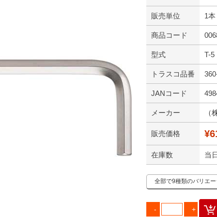
販売単位
1本
商品コード
006
型式
T-5
トラスコ品番
360
JANコード
498
メーカー
（
¥6
販売価格
在庫数
当
全部で9種類のバリエ