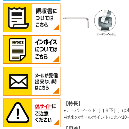
【特長】
●テーパーヘッド［［Ｒ下］］は
●従来のボールポイントに比べ10
【用途】