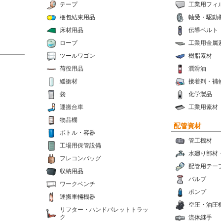
テープ
工業用フィ
梱包結束用品
軸受・駆動
床材用品
伝導ベルト
ロープ
工業用金属
ツールワゴン
樹脂素材
荷役用品
潤滑油
緩衝材
接着剤・補
袋
化学製品
運搬台車
工業用素材
物品棚
配管資材
ボトル・容器
管工機材
工場用保管設備
水廻り部材
フレコンバッグ
配管用テー
収納用品
バルブ
ワークベンチ
ポンプ
運搬車輛機器
空圧・油圧
リフター・ハンドパレットトラッ
ク
流体継手