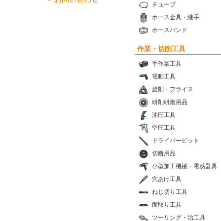
チューブ
ホース金具・継手
ホースバンド
作業・切削工具
手作業工具
電動工具
旋削・フライス
研削研磨用品
油圧工具
空圧工具
ドライバービット
切断用品
小型加工機械・電熱器具
穴あけ工具
ねじ切り工具
面取り工具
ツーリング・治工具