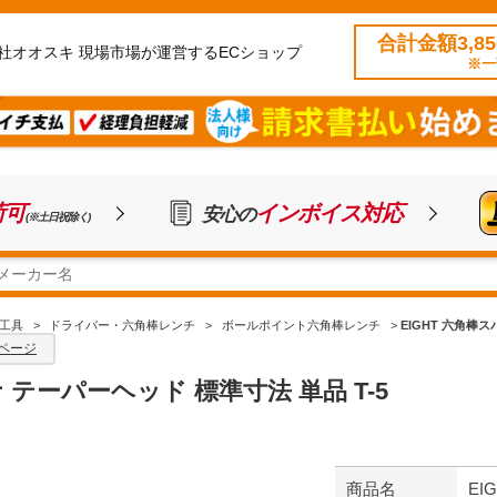
合計金額3,8
社オオスキ 現場市場が運営するECショップ
※一
荷可
インボイス対応
安心の
(※土日祝除く)
工具
>
ドライバー・六角棒レンチ
>
ボールポイント六角棒レンチ
>
EIGHT 六角棒ス
ページ
ナ テーパーヘッド 標準寸法 単品 T-5
商品名
EI