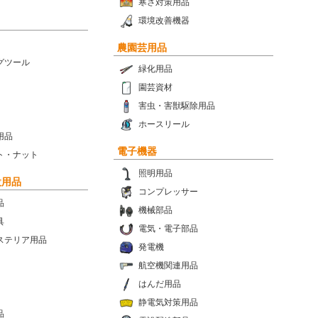
寒さ対策用品
環境改善機器
農園芸用品
グツール
緑化用品
園芸資材
害虫・害獣駆除用品
ホースリール
用品
電子機器
ト・ナット
照明用品
設用品
コンプレッサー
品
機械部品
具
電気・電子部品
ステリア用品
発電機
航空機関連用品
はんだ用品
静電気対策用品
品