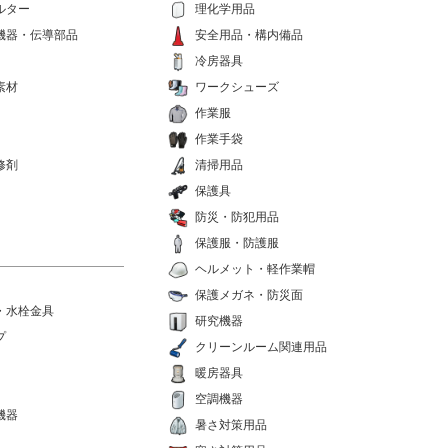
ルター
理化学用品
機器・伝導部品
安全用品・構内備品
冷房器具
素材
ワークシューズ
作業服
作業手袋
修剤
清掃用品
保護具
防災・防犯用品
保護服・防護服
ヘルメット・軽作業帽
保護メガネ・防災面
・水栓金具
研究機器
プ
クリーンルーム関連用品
暖房器具
空調機器
機器
暑さ対策用品