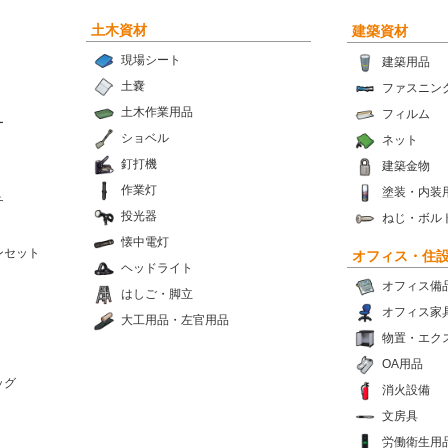
土木資材
建築資材
現場シート
建築用品
土嚢
ファスニン
土木作業用品
フィルム
ー
ショベル
ネット
釘打機
建築金物
作業灯
塗装・内装
チ
投光器
ねじ・ボル
懐中電灯
ンセット
オフィス・住
ヘッドライト
オフィス備
はしご・脚立
オフィス家
大工用品・左官用品
物置・エク
OA用品
ッグ
消火設備
文房具
労働衛生用