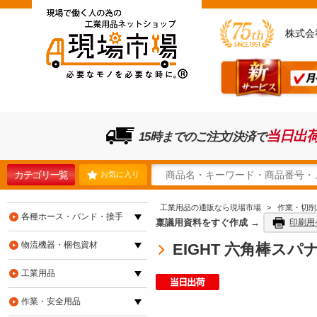
株式会
当日出
15時までのご注文/決済で
カテゴリ一覧
お気に入り
工業用品の通販なら現場市場
>
作業・切削
各種ホース・バンド・接手
稟議用資料をすぐ作成 →
印刷用
物流機器・梱包資材
EIGHT 六角棒スパ
工業用品
作業・安全用品