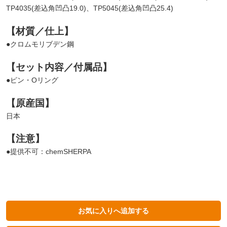
TP4035(差込角凹凸19.0)、TP5045(差込角凹凸25.4)
【材質／仕上】
●クロムモリブデン鋼
【セット内容／付属品】
●ピン・Oリング
【原産国】
日本
【注意】
●提供不可：chemSHERPA