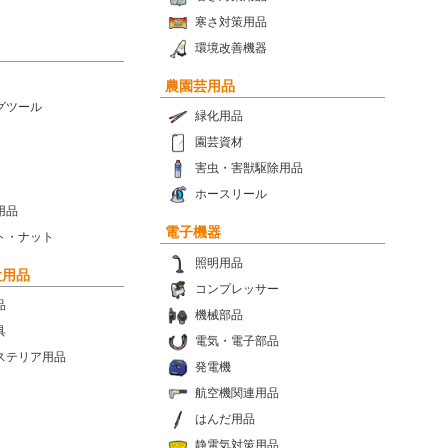
寒さ対策用品
環境改善機器
農園芸用品
グツール
緑化用品
園芸資材
害虫・害獣駆除用品
ホースリール
用品
電子機器
ト・ナット
照明用品
設用品
コンプレッサー
品
機械部品
具
電気・電子部品
ステリア用品
発電機
航空機関連用品
はんだ用品
静電気対策用品