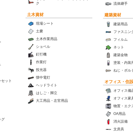
ク
流体継手
土木資材
建築資材
現場シート
建築用品
土嚢
ファスニン
土木作業用品
フィルム
ー
ショベル
ネット
釘打機
建築金物
作業灯
塗装・内装
チ
投光器
ねじ・ボル
懐中電灯
ンセット
オフィス・住
ヘッドライト
オフィス備
はしご・脚立
オフィス家
大工用品・左官用品
物置・エク
OA用品
ッグ
消火設備
文房具