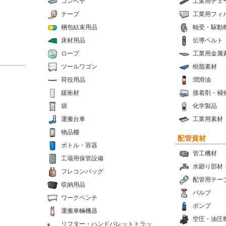
コンベヤ
工業用チェ
テープ
工業用フィ
梱包結束用品
軸受・駆動
床材用品
伝導ベルト
ロープ
工業用金属
ツールワゴン
樹脂素材
荷役用品
潤滑油
緩衝材
接着剤・補
袋
化学製品
運搬台車
工業用素材
物品棚
配管資材
ボトル・容器
管工機材
工場用保管設備
水廻り部材
フレコンバッグ
配管用テー
収納用品
バルブ
ワークベンチ
ポンプ
運搬車輛機器
空圧・油圧
リフター・ハンドパレットトラッ