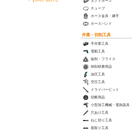
ダクトホース
チューブ
ホース金具・継手
ホースバンド
作業・切削工具
手作業工具
電動工具
旋削・フライス
研削研磨用品
油圧工具
空圧工具
ドライバービット
切断用品
小型加工機械・電熱器具
穴あけ工具
ねじ切り工具
面取り工具