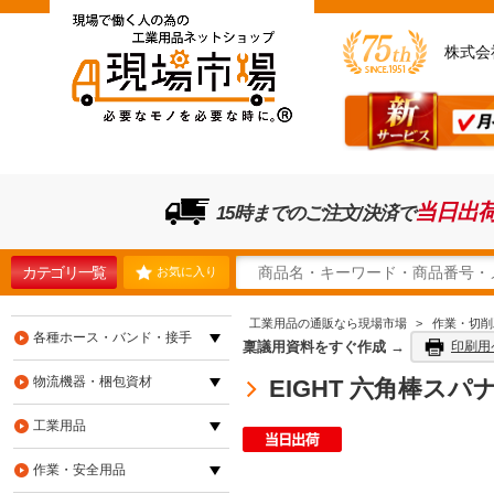
株式会
当日出
15時までのご注文/決済で
カテゴリ一覧
お気に入り
工業用品の通販なら現場市場
>
作業・切削
各種ホース・バンド・接手
稟議用資料をすぐ作成 →
印刷用
物流機器・梱包資材
EIGHT 六角棒スパ
工業用品
作業・安全用品