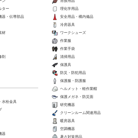
ーン
溶接用品
ルター
理化学用品
機器・伝導部品
安全用品・構内備品
冷房器具
素材
ワークシューズ
作業服
作業手袋
修剤
清掃用品
保護具
防災・防犯用品
保護服・防護服
ヘルメット・軽作業帽
保護メガネ・防災面
・水栓金具
研究機器
プ
クリーンルーム関連用品
暖房器具
空調機器
機器
暑さ対策用品