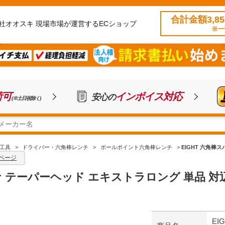
合計金額3,8
社オオスキ 現場市場が運営するECショップ
※一
荷可
インボイス対応
安心の
(※土日祝除く)
工具
>
ドライバー・六角棒レンチ
>
ボールポイント六角棒レンチ
>
EIGHT 六角棒ス
ページ
ナ テーパーヘッド エキストラロング 単品 対辺寸
EI