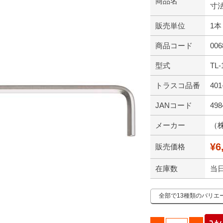
商品名
寸法
販売単位
1本
商品コード
006
型式
TL-
トラスコ品番
401
JANコード
498
メーカー
（
¥6
販売価格
在庫数
当
全部で13種類のバリエ