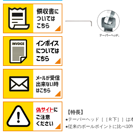
【特長】
●テーパーヘッド［［Ｒ下］］は
●従来のボールポイントに比べ10