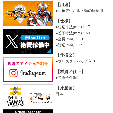
【用途】
●六角穴付ボルト類の締結用
【仕様】
●対辺寸法(mm)：17
●首下寸法(mm)：60
●全長(mm)：320
●対辺(mm)：17
【仕様２】
●ブリスターパック入り。
【材質／仕上】
●特殊合金鋼
【原産国】
日本