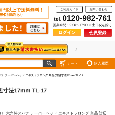
50円以上で送料無料！
ご利用ガイド
お問い合わせ
部個別送料あり
0120-982-761
tel.
営業時間：9:00〜17:00 ※土日祝を除く
ログイン
会員登録
購入履歴
カート
パナ テーパーヘッド エキストラロング 単品 対辺寸法17mm TL-17
法17mm TL-17
GHT 六角棒スパナ テーパーヘッド エキストラロング 単品 対辺