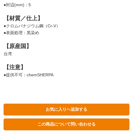
●対辺(mm)：5
【材質／仕上】
●クロムバナジウム鋼（Cr-V）
●表面処理：黒染め
【原産国】
台湾
【注意】
●提供不可：chemSHERPA