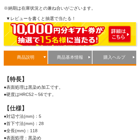
※納期は在庫状況との兼ね合いがございます。
▼レビューを書くと抽選で当たる！
商品説明
商品基本情報
購入ヘルプ
【特長】
●表面処理は黒染め加工です。
●硬度はHRC52～56です。
【仕様】
●対辺寸法(mm)：5
●首下寸法(mm)：28
●全長(mm)：118
●表面処理：黒染め