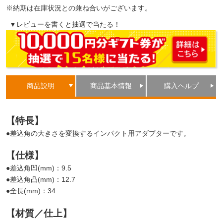
※納期は在庫状況との兼ね合いがございます。
▼レビューを書くと抽選で当たる！
商品説明
商品基本情報
購入ヘルプ
【特長】
●差込角の大きさを変換するインパクト用アダプターです。
【仕様】
●差込角凹(mm)：9.5
●差込角凸(mm)：12.7
●全長(mm)：34
【材質／仕上】