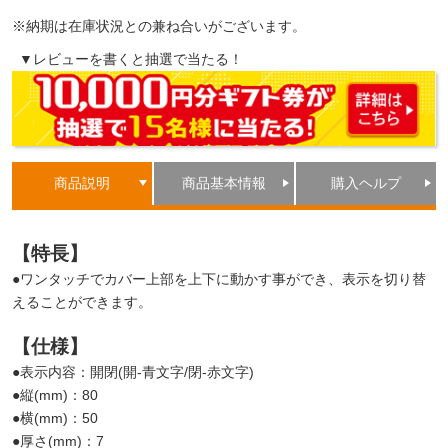
※納期は在庫状況との兼ね合いがございます。
▼レビューを書くと抽選で当たる！
商品説明
商品基本情報
購入ヘルプ
【特長】
●ワンタッチでカバー上部を上下に動かす事ができ、表示を切り替
えることができます。
【仕様】
●表示内容：開閉(開-青文字/閉-赤文字)
●縦(mm)：80
●横(mm)：50
●厚さ(mm)：7