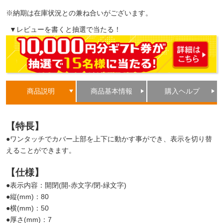
※納期は在庫状況との兼ね合いがございます。
▼レビューを書くと抽選で当たる！
商品説明
商品基本情報
購入ヘルプ
【特長】
●ワンタッチでカバー上部を上下に動かす事ができ、表示を切り替
えることができます。
【仕様】
●表示内容：開閉(開-赤文字/閉-緑文字)
●縦(mm)：80
●横(mm)：50
●厚さ(mm)：7