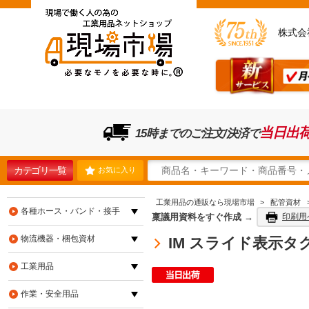
株式会
当日出
15時までのご注文/決済で
カテゴリ一覧
お気に入り
工業用品の通販なら現場市場
>
配管資材
各種ホース・バンド・接手
稟議用資料をすぐ作成 →
印刷用
物流機器・梱包資材
IM スライド表示タグ O
工業用品
作業・安全用品