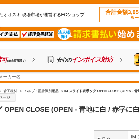
合計金額3,8
社オオスキ 現場市場が運営するECショップ
※一
荷可
インボイス対応
安心の
(※土日祝除く)
>
管工機材
>
バルブ・配管識別用品
>
IM スライド表示タグ OPEN CLOSE (OPEN - 青地
ページ
PEN CLOSE (OPEN - 青地に白 / 赤字に白) 
IM