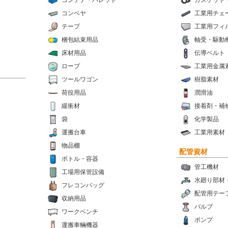
コンテナ・パレット
ガスケット
コンベヤ
工業用チェ
テープ
工業用フィ
梱包結束用品
軸受・駆動
床材用品
伝導ベルト
ロープ
工業用金属
ツールワゴン
樹脂素材
荷役用品
潤滑油
緩衝材
接着剤・補
袋
化学製品
運搬台車
工業用素材
物品棚
配管資材
ボトル・容器
管工機材
工場用保管設備
水廻り部材
フレコンバッグ
配管用テー
収納用品
バルブ
ワークベンチ
ポンプ
運搬車輛機器