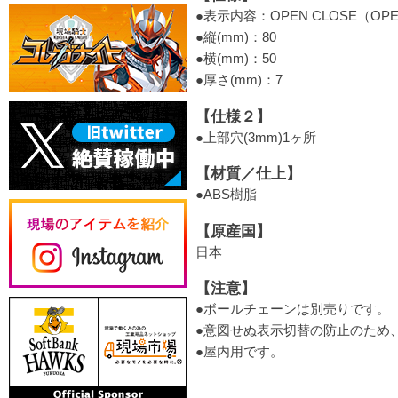
●表示内容：OPEN CLOSE（OPE
●縦(mm)：80
●横(mm)：50
●厚さ(mm)：7
【仕様２】
●上部穴(3mm)1ヶ所
【材質／仕上】
●ABS樹脂
【原産国】
日本
【注意】
●ボールチェーンは別売りです。
●意図せぬ表示切替の防止のため
●屋内用です。