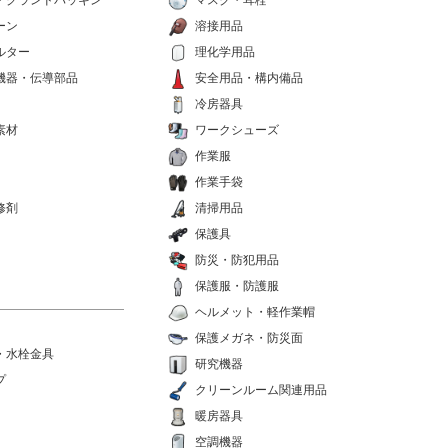
・グランドパッキン
マスク・耳栓
ーン
溶接用品
ルター
理化学用品
機器・伝導部品
安全用品・構内備品
冷房器具
素材
ワークシューズ
作業服
作業手袋
修剤
清掃用品
保護具
防災・防犯用品
保護服・防護服
ヘルメット・軽作業帽
保護メガネ・防災面
・水栓金具
研究機器
プ
クリーンルーム関連用品
暖房器具
空調機器