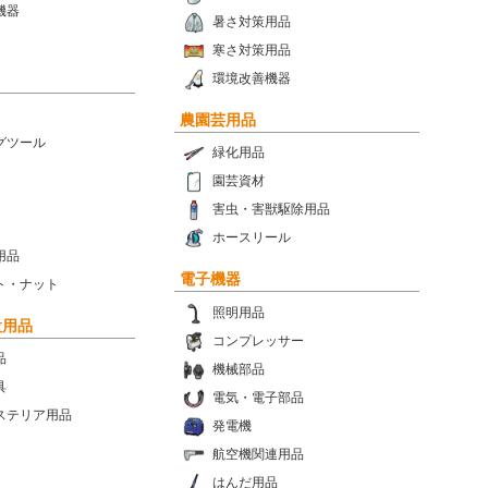
機器
暑さ対策用品
寒さ対策用品
環境改善機器
農園芸用品
グツール
緑化用品
園芸資材
害虫・害獣駆除用品
ホースリール
用品
電子機器
ト・ナット
照明用品
設用品
コンプレッサー
品
機械部品
具
電気・電子部品
ステリア用品
発電機
航空機関連用品
はんだ用品