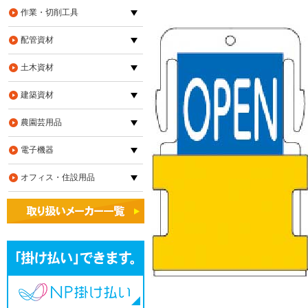
作業・切削工具
配管資材
土木資材
建築資材
農園芸用品
電子機器
オフィス・住設用品