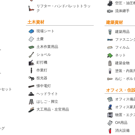
空圧・油圧
リフター・ハンドパレットトラッ
ク
流体継手
土木資材
建築資材
現場シート
建築用品
土嚢
ファスニン
土木作業用品
フィルム
ー
ショベル
ネット
釘打機
建築金物
作業灯
塗装・内装
チ
投光器
ねじ・ボル
懐中電灯
ンセット
オフィス・住
ヘッドライト
オフィス備
はしご・脚立
オフィス家
大工用品・左官用品
物置・エク
OA用品
ッグ
消火設備