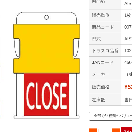
商品名
AIS
販売単位
1枚
商品コード
007
型式
AIS
トラスコ品番
102
JANコード
456
メーカー
（
¥5
販売価格
在庫数
当
全部で34種類のバリエ