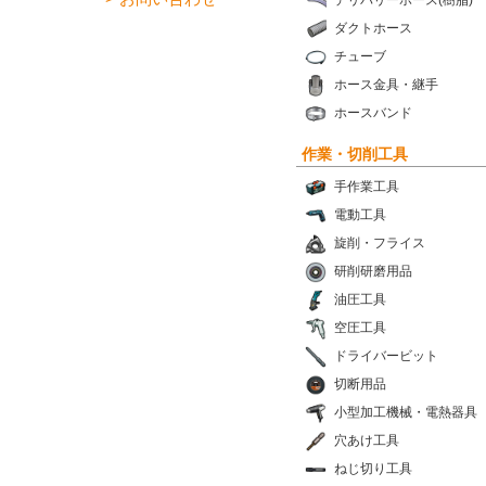
デリバリーホース(樹脂)
ダクトホース
チューブ
ホース金具・継手
ホースバンド
作業・切削工具
手作業工具
電動工具
旋削・フライス
研削研磨用品
油圧工具
空圧工具
ドライバービット
切断用品
小型加工機械・電熱器具
穴あけ工具
ねじ切り工具