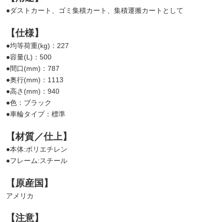
●ダストカート、ゴミ集積カート、集積運搬カートとして
【仕様】
●均等荷重(kg)：227
●容量(L)：500
●間口(mm)：787
●奥行(mm)：1113
●高さ(mm)：940
●色：ブラック
●車輪タイプ：標準
【材質／仕上】
●本体:ポリエチレン
●フレーム:スチール
【原産国】
アメリカ
【注意】