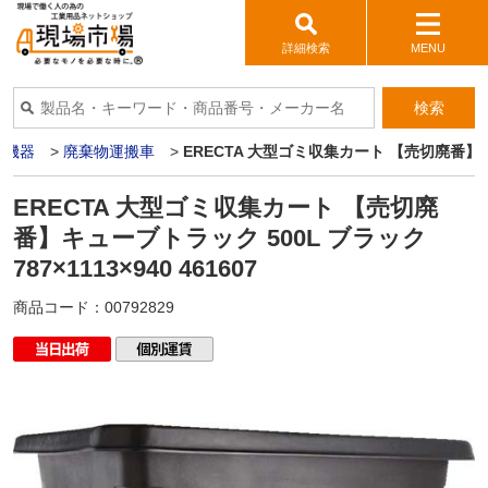
詳細検索
MENU
検索
輛機器
>
廃棄物運搬車
>
ERECTA 大型ゴミ収集カート 【売切廃番】キュー
ERECTA 大型ゴミ収集カート 【売切廃
番】キューブトラック 500L ブラック
787×1113×940 461607
商品コード：
00792829