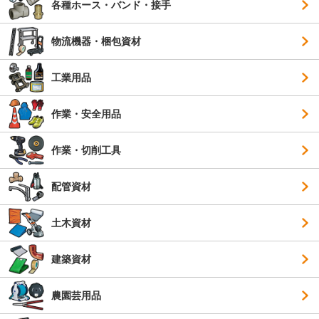
各種ホース・バンド・接手
物流機器・梱包資材
工業用品
作業・安全用品
作業・切削工具
配管資材
土木資材
建築資材
農園芸用品