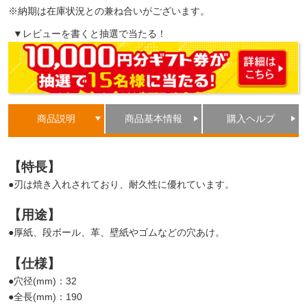
※納期は在庫状況との兼ね合いがございます。
▼レビューを書くと抽選で当たる！
商品説明
商品基本情報
購入ヘルプ
【特長】
●刃は焼き入れされており、耐久性に優れています。
【用途】
●厚紙、段ボール、革、壁紙やゴムなどの穴あけ。
【仕様】
●穴径(mm)：32
●全長(mm)：190