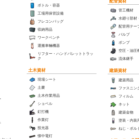
配管資材
ボトル・容器
管工機材
工場用保管設備
水廻り部材
フレコンバッグ
配管用テー
収納用品
バルブ
ワークベンチ
ポンプ
運搬車輛機器
空圧・油圧
リフター・ハンドパレットトラッ
ク
流体継手
土木資材
建築資材
現場シート
建築用品
土嚢
ファスニン
土木作業用品
フィルム
ー
ショベル
ネット
釘打機
建築金物
作業灯
塗装・内装
チ
投光器
ねじ・ボル
懐中電灯