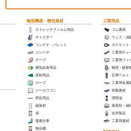
物流機器・梱包資材
工業用品
ストレッチフィルム用品
ゴム素材
キャスター
ウェス・油
コンテナ・パレット
ガスケット
コンベヤ
工業用チェ
テープ
工業用フィ
梱包結束用品
軸受・駆動
床材用品
伝導ベルト
ロープ
工業用金属
ツールワゴン
樹脂素材
荷役用品
潤滑油
緩衝材
接着剤・補
袋
化学製品
運搬台車
工業用素材
物品棚