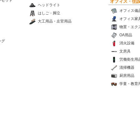
ンセット
オフィス・住
ヘッドライト
オフィス備
はしご・脚立
オフィス家
大工用品・左官用品
物置・エク
OA用品
ッグ
消火設備
文房具
労働衛生用
清掃機器
厨房用品
学童・教育