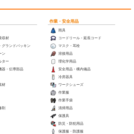
作業・安全用品
雨具
吸収材
コードリール・延長コード
・グランドパッキン
マスク・耳栓
ーン
溶接用品
ルター
理化学用品
機器・伝導部品
安全用品・構内備品
冷房器具
素材
ワークシューズ
作業服
作業手袋
修剤
清掃用品
保護具
防災・防犯用品
保護服・防護服