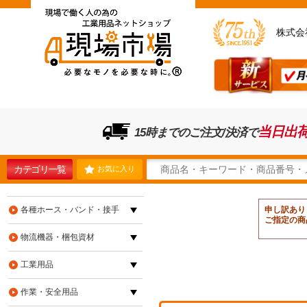
株式会
当日出
15時までのご注文/決済で
カテゴリ一覧
お気に入り
各種ホース・バンド・接手
申し訳あり
ご指定の商
物流機器・梱包資材
工業用品
作業・安全用品