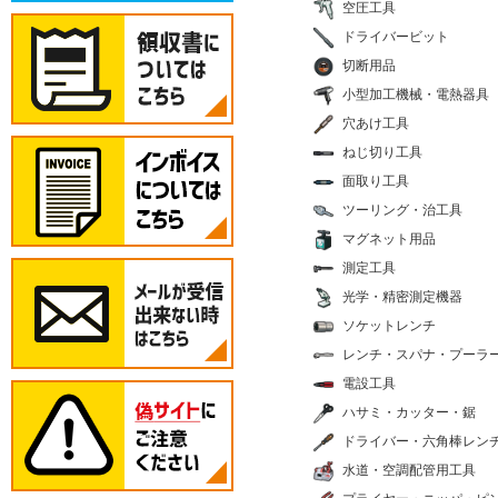
空圧工具
ドライバービット
切断用品
小型加工機械・電熱器具
穴あけ工具
ねじ切り工具
面取り工具
ツーリング・治工具
マグネット用品
測定工具
光学・精密測定機器
ソケットレンチ
レンチ・スパナ・プーラ
電設工具
ハサミ・カッター・鋸
ドライバー・六角棒レン
水道・空調配管用工具