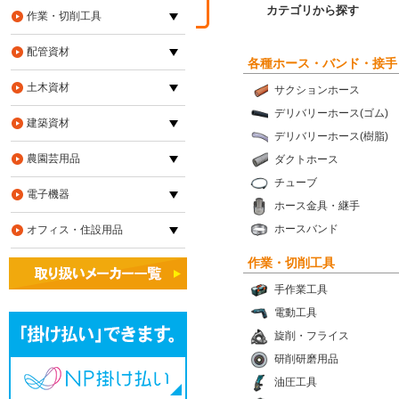
カテゴリから探す
作業・切削工具
配管資材
各種ホース・バンド・接手
土木資材
サクションホース
デリバリーホース(ゴム)
建築資材
デリバリーホース(樹脂)
農園芸用品
ダクトホース
チューブ
電子機器
ホース金具・継手
ホースバンド
オフィス・住設用品
作業・切削工具
手作業工具
電動工具
旋削・フライス
研削研磨用品
油圧工具