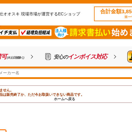
合計金額3,8
社オオスキ 現場市場が運営するECショップ
※一
荷可
インボイス対応
安心の
(※土日祝除く)
ません。
品は販売終了か、ただ今お取扱いできない商品です。
ホームへ戻る