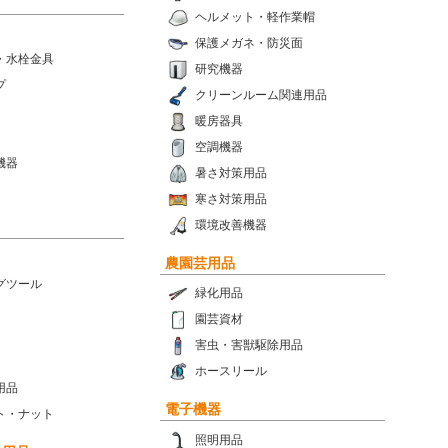
ヘルメット・軽作業帽
保護メガネ・防災面
・水栓金具
研究機器
プ
クリーンルーム関連用品
暖房器具
空調機器
機器
暑さ対策用品
寒さ対策用品
環境改善機器
農園芸用品
グツール
緑化用品
園芸資材
害虫・害獣駆除用品
ホースリール
用品
電子機器
ト・ナット
照明用品