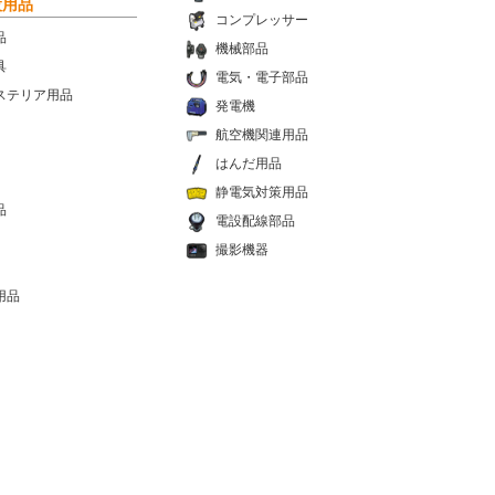
設用品
コンプレッサー
品
機械部品
具
電気・電子部品
ステリア用品
発電機
航空機関連用品
はんだ用品
静電気対策用品
品
電設配線部品
撮影機器
用品