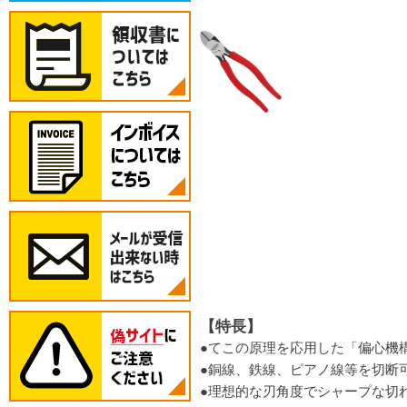
【特長】
●てこの原理を応用した「偏心機
●銅線、鉄線、ピアノ線等を切断
●理想的な刃角度でシャープな切