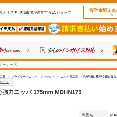
合計金額3,8
社オオスキ 現場市場が運営するECショップ
※一
荷可
インボイス対応
安心の
(※土日祝除く)
工具
>
プライヤー・ニッパ・ピンセット
>
ニッパ電工用
>
MARVEL 電PRO偏心強力ニ
ページ
心強力ニッパ 175mm MDHN175
商品名
MA