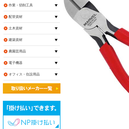
作業・切削工具
配管資材
土木資材
建築資材
農園芸用品
電子機器
オフィス・住設用品