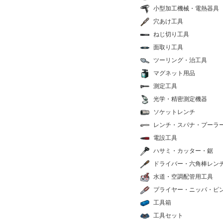
小型加工機械・電熱器具
穴あけ工具
ねじ切り工具
面取り工具
ツーリング・治工具
マグネット用品
測定工具
光学・精密測定機器
ソケットレンチ
レンチ・スパナ・プーラ
電設工具
ハサミ・カッター・鋸
ドライバー・六角棒レン
水道・空調配管用工具
プライヤー・ニッパ・ピ
工具箱
工具セット