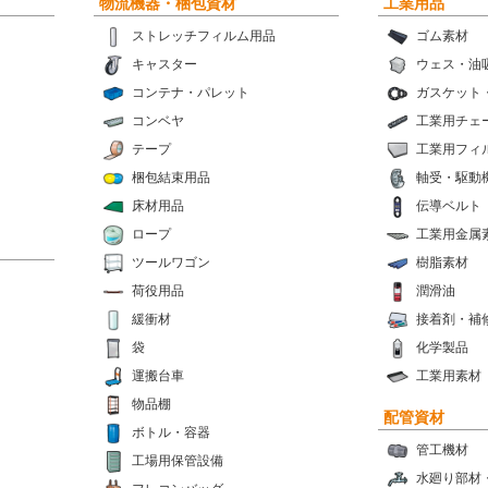
物流機器・梱包資材
工業用品
ストレッチフィルム用品
ゴム素材
キャスター
ウェス・油
コンテナ・パレット
ガスケット
コンベヤ
工業用チェ
テープ
工業用フィ
梱包結束用品
軸受・駆動
床材用品
伝導ベルト
ロープ
工業用金属
ツールワゴン
樹脂素材
荷役用品
潤滑油
緩衝材
接着剤・補
袋
化学製品
運搬台車
工業用素材
物品棚
配管資材
ボトル・容器
管工機材
工場用保管設備
水廻り部材