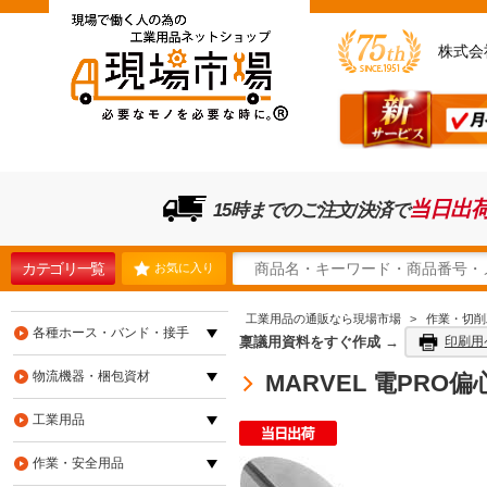
株式会
当日出
15時までのご注文/決済で
カテゴリ一覧
お気に入り
工業用品の通販なら現場市場
>
作業・切削
各種ホース・バンド・接手
稟議用資料をすぐ作成 →
印刷用
物流機器・梱包資材
MARVEL 電PRO偏
工業用品
作業・安全用品