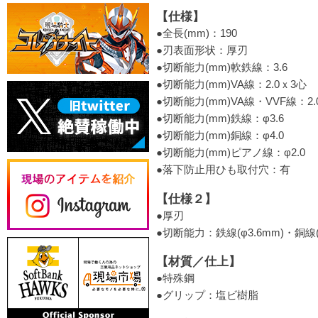
【仕様】
●全長(mm)：190
●刃表面形状：厚刃
●切断能力(mm)軟鉄線：3.6
●切断能力(mm)VA線：2.0ｘ3心
●切断能力(mm)VA線・VVF線：2.
●切断能力(mm)鉄線：φ3.6
●切断能力(mm)銅線：φ4.0
●切断能力(mm)ピアノ線：φ2.0
●落下防止用ひも取付穴：有
【仕様２】
●厚刃
●切断能力：鉄線(φ3.6mm)・銅線(φ
【材質／仕上】
●特殊鋼
●グリップ：塩ビ樹脂