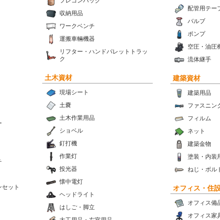
フレコンバッグ
配管用テー
収納用品
バルブ
ワークベンチ
ポンプ
運搬車輛機器
空圧・油圧
リフター・ハンドパレットトラッ
ク
流体継手
土木資材
建築資材
現場シート
建築用品
土嚢
ファスニン
土木作業用品
フィルム
ー
ショベル
ネット
釘打機
建築金物
作業灯
塗装・内装
チ
投光器
ねじ・ボル
懐中電灯
ンセット
オフィス・住
ヘッドライト
オフィス備
はしご・脚立
オフィス家
大工用品・左官用品