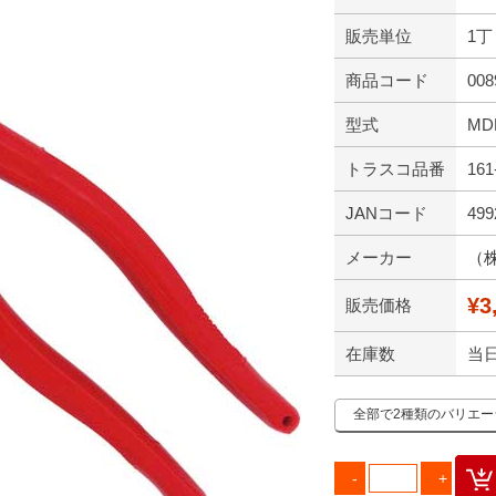
販売単位
1丁
商品コード
008
型式
MD
トラスコ品番
161
JANコード
499
メーカー
（
¥3
販売価格
在庫数
当
全部で2種類のバリエ