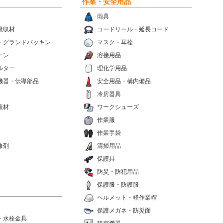
作業・安全用品
雨具
吸収材
コードリール・延長コード
・グランドパッキン
マスク・耳栓
ーン
溶接用品
ルター
理化学用品
機器・伝導部品
安全用品・構内備品
冷房器具
素材
ワークシューズ
作業服
作業手袋
修剤
清掃用品
保護具
防災・防犯用品
保護服・防護服
ヘルメット・軽作業帽
保護メガネ・防災面
・水栓金具