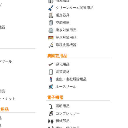
研究機器
プ
クリーンルーム関連用品
暖房器具
空調機器
機器
暑さ対策用品
寒さ対策用品
環境改善機器
農園芸用品
グツール
緑化用品
園芸資材
害虫・害獣駆除用品
ホースリール
用品
電子機器
ト・ナット
照明用品
設用品
コンプレッサー
品
機械部品
具