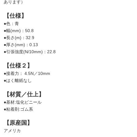
あります）
【仕様】
●色：青
●幅(mm)：50.8
●長さ(m)：32.9
●厚さ(mm)：0.13
●引張強度(N/10mm)：22.8
【仕様２】
●接着力： 4.5N／10mm
●はく離紙なし
【材質／仕上】
●基材:塩化ビニール
●粘着剤:ゴム系
【原産国】
アメリカ