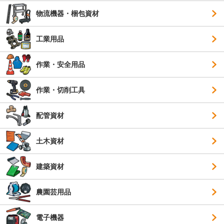
物流機器・梱包資材
工業用品
作業・安全用品
作業・切削工具
配管資材
土木資材
建築資材
農園芸用品
電子機器