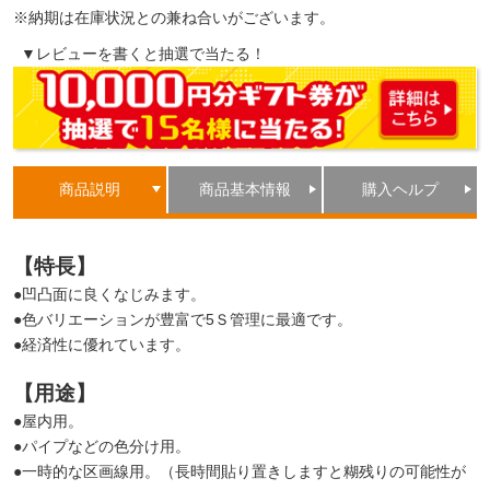
※納期は在庫状況との兼ね合いがございます。
▼レビューを書くと抽選で当たる！
商品説明
商品基本情報
購入ヘルプ
【特長】
●凹凸面に良くなじみます。
●色バリエーションが豊富で5Ｓ管理に最適です。
●経済性に優れています。
【用途】
●屋内用。
●パイプなどの色分け用。
●一時的な区画線用。（長時間貼り置きしますと糊残りの可能性が