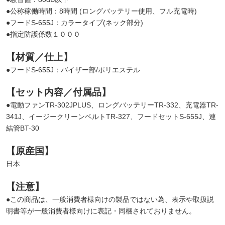
●公称稼働時間：8時間 (ロングバッテリー使用、フル充電時)
●フードS-655J：カラータイプ(ネック部分)
●指定防護係数１０００
【材質／仕上】
●フードS-655J：バイザー部/ポリエステル
【セット内容／付属品】
●電動ファンTR-302JPLUS、ロングバッテリーTR-332、充電器TR-
341J、イージークリーンベルトTR-327、フードセットS-655J、連
結管BT-30
【原産国】
日本
【注意】
●この商品は、一般消費者様向けの製品ではない為、表示や取扱説
明書等が一般消費者様向けに表記・同梱されておりません。