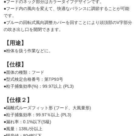
●フードのネック部分はカラータイプデザインです。
●フード内の風向を変えて、快適なバランスに調節することが可能
です。
●ブルーの回転式風向調整カバーを回すことにより頭頂部のV字部分
の吹き出し口を開閉できます。
【用途】
●粉体を扱う作業などに。
【仕様】
●面体の種類：フード
●型式検定合格番号：第TP93号
●粒子捕集効率(%)：99.97以上 (PL3)
【仕様２】
●隔離式ルーズフィット形 (フード、大風量形)
●粒子捕集効率：99.97％以上 (PL3)
●漏れ率：0.1%以下(S級)
●風量：138L/分以上
●騒音値：80dB以下