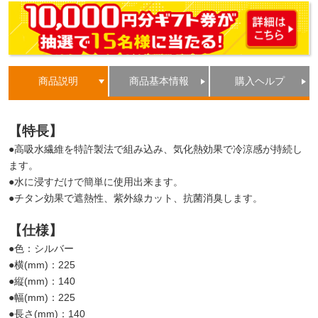
商品説明
商品基本情報
購入ヘルプ
【特長】
●高吸水繊維を特許製法で組み込み、気化熱効果で冷涼感が持続し
ます。
●水に浸すだけで簡単に使用出来ます。
●チタン効果で遮熱性、紫外線カット、抗菌消臭します。
【仕様】
●色：シルバー
●横(mm)：225
●縦(mm)：140
●幅(mm)：225
●長さ(mm)：140