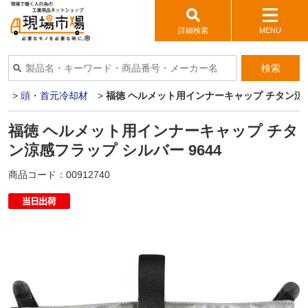
詳細検索
MENU
検索
品
>
頭・首元冷却材
>
福徳 ヘルメット用インナーキャップ チタン涼感
福徳 ヘルメット用インナーキャップ チタ
ン涼感フラップ シルバー 9644
商品コード：
00912740