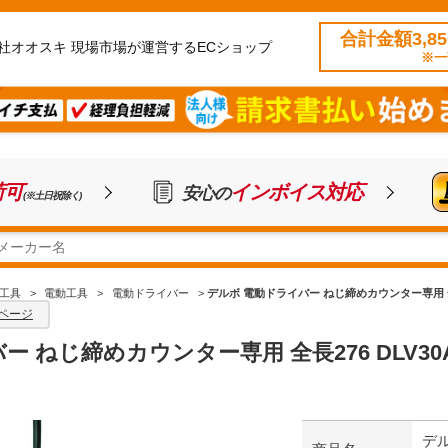
合計金額3,8
社オオスキ 現場市場が運営するECショップ
※一
荷可
インボイス対応
安心の
(※土日祝除く)
工具
>
電動工具
>
電動ドライバー
>
デルボ 電動ドライバー ねじ締めカウンター専用 全長27
ページ
 ねじ締めカウンター専用 全長276 DLV30A12
デ