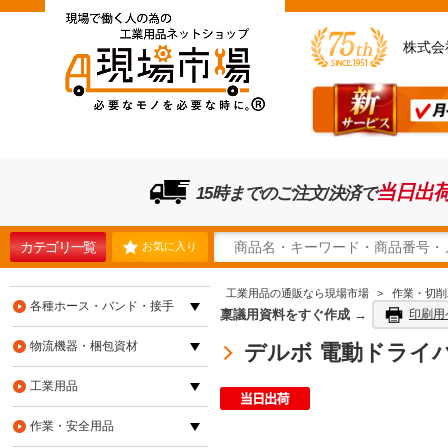
株式会
当日出
15時までのご注文/決済で
カテゴリ一覧
お気に入り
工業用品の通販なら現場市場
>
作業・切削
各種ホース・バンド・接手
稟議用資料をすぐ作成 →
印刷用
物流機器・梱包資材
デルボ 電動ドライバー
工業用品
作業・安全用品