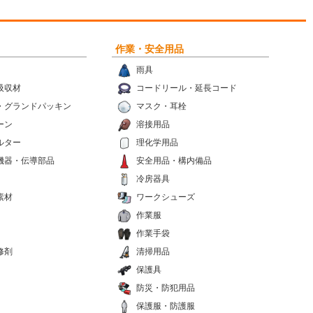
作業・安全用品
雨具
吸収材
コードリール・延長コード
・グランドパッキン
マスク・耳栓
ーン
溶接用品
ルター
理化学用品
機器・伝導部品
安全用品・構内備品
冷房器具
素材
ワークシューズ
作業服
作業手袋
修剤
清掃用品
保護具
防災・防犯用品
保護服・防護服