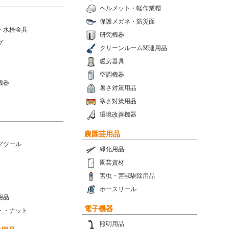
ヘルメット・軽作業帽
保護メガネ・防災面
・水栓金具
研究機器
プ
クリーンルーム関連用品
暖房器具
空調機器
機器
暑さ対策用品
寒さ対策用品
環境改善機器
農園芸用品
グツール
緑化用品
園芸資材
害虫・害獣駆除用品
ホースリール
用品
電子機器
ト・ナット
照明用品