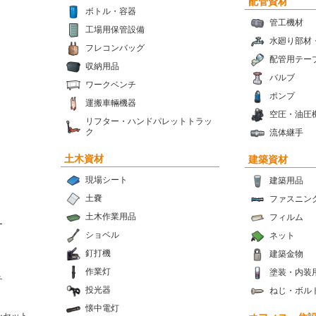
配管資材
ボトル・容器
管工機材
工場用保管設備
水廻り部材
フレコンバッグ
配管用テー
収納用品
バルブ
ワークベンチ
ポンプ
運搬車輛機器
空圧・油圧
リフター・ハンドパレットトラッ
ク
流体継手
土木資材
建築資材
現場シート
建築用品
土嚢
ファスニン
土木作業用品
フィルム
ー
ショベル
ネット
釘打機
建築金物
作業灯
塗装・内装
チ
投光器
ねじ・ボル
懐中電灯
ンセット