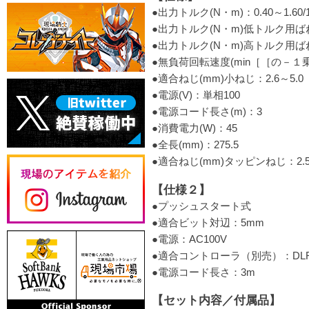
●出力トルク(N・m)：0.40～1.60/1.
●出力トルク(N・m)低トルク用ばね：
●出力トルク(N・m)高トルク用ばね：
●無負荷回転速度(min［［の－１乗
●適合ねじ(mm)小ねじ：2.6～5.0
●電源(V)：単相100
●電源コード長さ(m)：3
●消費電力(W)：45
●全長(mm)：275.5
●適合ねじ(mm)タッピンねじ：2.5
【仕様２】
●プッシュスタート式
●適合ビット対辺：5mm
●電源：AC100V
●適合コントローラ（別売）：DLR50
●電源コード長さ：3m
【セット内容／付属品】