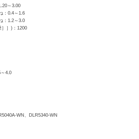
20～3.00
0.4～1.6
1.2～3.0
］］)：1200
～4.0
40A-WN、DLR5340-WN