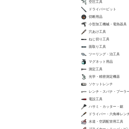
空圧工具
ドライバービット
切断用品
小型加工機械・電熱器具
穴あけ工具
ねじ切り工具
面取り工具
ツーリング・治工具
マグネット用品
測定工具
光学・精密測定機器
ソケットレンチ
レンチ・スパナ・プーラ
電設工具
ハサミ・カッター・鋸
ドライバー・六角棒レン
水道・空調配管用工具
プライヤー・ニッパ・ピ