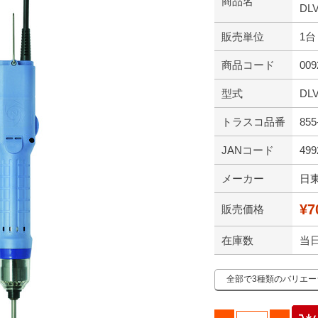
商品名
DL
販売単位
1台
商品コード
009
型式
DL
トラスコ品番
855
JANコード
499
メーカー
日
¥7
販売価格
在庫数
当
全部で3種類のバリエ