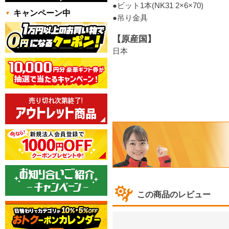
●ビット1本(NK31 2×6×70)
キャンペーン中
●吊り金具
【原産国】
日本
この商品のレビュー