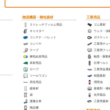
物流機器・梱包資材
工業用品
ストレッチフィルム用品
ゴム素材
キャスター
ウェス・油
コンテナ・パレット
ガスケット
コンベヤ
工業用チェ
テープ
工業用フィ
梱包結束用品
軸受・駆動
床材用品
伝導ベルト
ロープ
工業用金属
ツールワゴン
樹脂素材
荷役用品
潤滑油
緩衝材
接着剤・補
袋
化学製品
運搬台車
工業用素材
物品棚