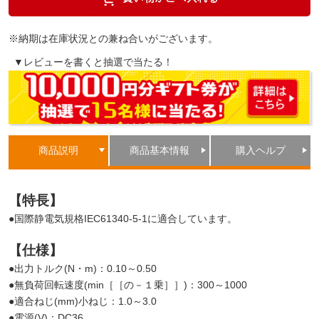
※納期は在庫状況との兼ね合いがございます。
▼レビューを書くと抽選で当たる！
商品説明
商品基本情報
購入ヘルプ
【特長】
●国際静電気規格IEC61340-5-1に適合しています。
【仕様】
●出力トルク(N・m)：0.10～0.50
●無負荷回転速度(min［［の－１乗］］)：300～1000
●適合ねじ(mm)小ねじ：1.0～3.0
●電源(V)：DC36