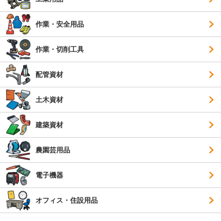
作業・安全用品
作業・切削工具
配管資材
土木資材
建築資材
農園芸用品
電子機器
オフィス・住設用品