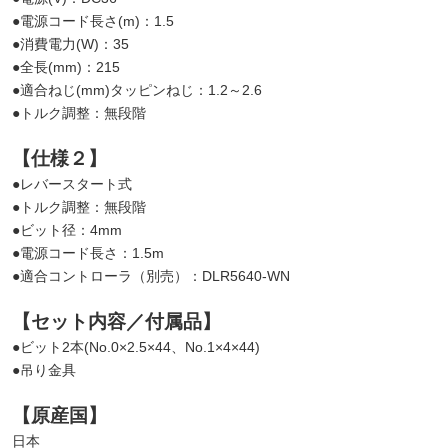
●電源コード長さ(m)：1.5
●消費電力(W)：35
●全長(mm)：215
●適合ねじ(mm)タッピンねじ：1.2～2.6
●トルク調整：無段階
【仕様２】
●レバースタート式
●トルク調整：無段階
●ビット径：4mm
●電源コード長さ：1.5m
●適合コントローラ（別売）：DLR5640-WN
【セット内容／付属品】
●ビット2本(No.0×2.5×44、No.1×4×44)
●吊り金具
【原産国】
日本