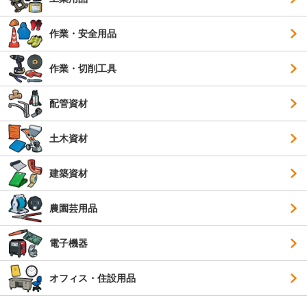
作業・安全用品
作業・切削工具
配管資材
土木資材
建築資材
農園芸用品
電子機器
オフィス・住設用品