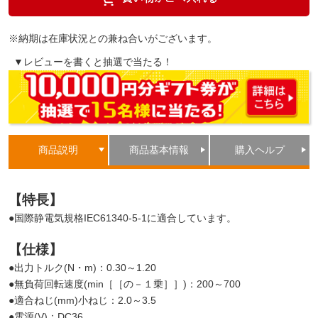
※納期は在庫状況との兼ね合いがございます。
▼レビューを書くと抽選で当たる！
商品説明
商品基本情報
購入ヘルプ
【特長】
●国際静電気規格IEC61340-5-1に適合しています。
【仕様】
●出力トルク(N・m)：0.30～1.20
●無負荷回転速度(min［［の－１乗］］)：200～700
●適合ねじ(mm)小ねじ：2.0～3.5
●電源(V)：DC36