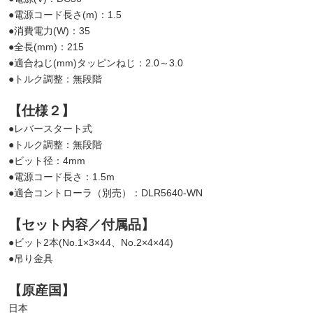
●電源コード長さ(m)：1.5
●消費電力(W)：35
●全長(mm)：215
●適合ねじ(mm)タッピンねじ：2.0～3.0
●トルク調整：無段階
【仕様２】
●レバースタート式
●トルク調整：無段階
●ビット径：4mm
●電源コード長さ：1.5m
●適合コントローラ（別売）：DLR5640-WN
【セット内容／付属品】
●ビット2本(No.1×3×44、No.2×4×44)
●吊り金具
【原産国】
日本