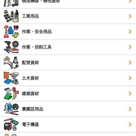
物流機器・梱包資材
工業用品
作業・安全用品
作業・切削工具
配管資材
土木資材
建築資材
農園芸用品
電子機器