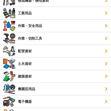
物流機器・梱包資材
工業用品
作業・安全用品
作業・切削工具
配管資材
土木資材
建築資材
農園芸用品
電子機器