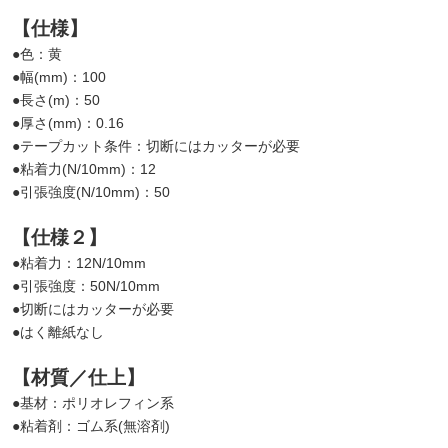
【仕様】
●色：黄
●幅(mm)：100
●長さ(m)：50
●厚さ(mm)：0.16
●テープカット条件：切断にはカッターが必要
●粘着力(N/10mm)：12
●引張強度(N/10mm)：50
【仕様２】
●粘着力：12N/10mm
●引張強度：50N/10mm
●切断にはカッターが必要
●はく離紙なし
【材質／仕上】
●基材：ポリオレフィン系
●粘着剤：ゴム系(無溶剤)