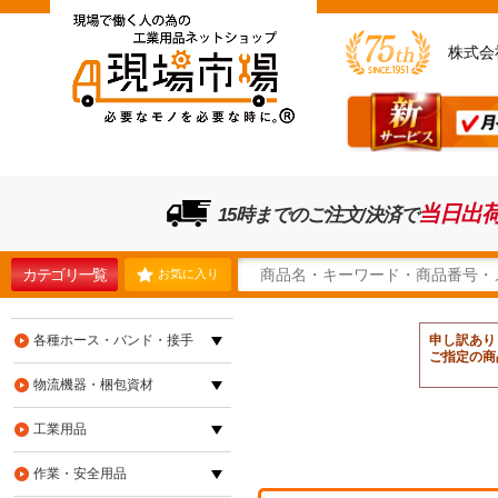
株式会
当日出
15時までのご注文/決済で
カテゴリ一覧
お気に入り
各種ホース・バンド・接手
申し訳あり
ご指定の商
物流機器・梱包資材
工業用品
作業・安全用品