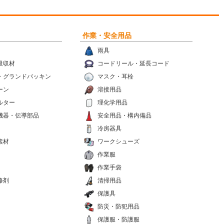
作業・安全用品
雨具
吸収材
コードリール・延長コード
・グランドパッキン
マスク・耳栓
ーン
溶接用品
ルター
理化学用品
機器・伝導部品
安全用品・構内備品
冷房器具
素材
ワークシューズ
作業服
作業手袋
修剤
清掃用品
保護具
防災・防犯用品
保護服・防護服