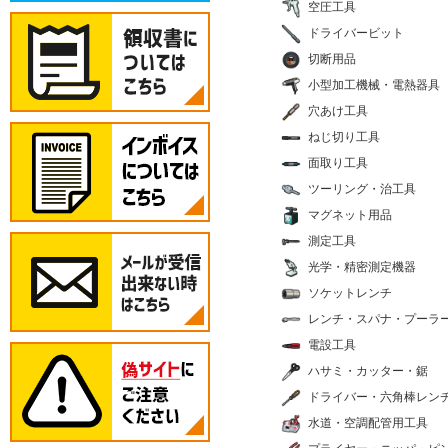
空圧工具
ドライバービット
切断用品
小型加工機械・電熱器具
穴あけ工具
ねじ切り工具
面取り工具
ツーリング・治工具
マグネット用品
測定工具
光学・精密測定機器
ソケットレンチ
レンチ・スパナ・プーラ
電設工具
ハサミ・カッター・鋸
ドライバー・六角棒レン
水道・空調配管用工具