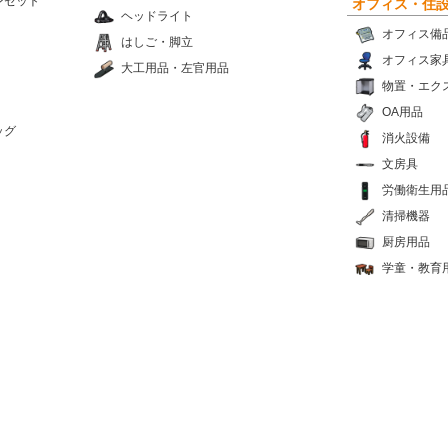
ンセット
オフィス・住
ヘッドライト
オフィス備
はしご・脚立
オフィス家
大工用品・左官用品
物置・エク
OA用品
ッグ
消火設備
文房具
労働衛生用
清掃機器
厨房用品
学童・教育