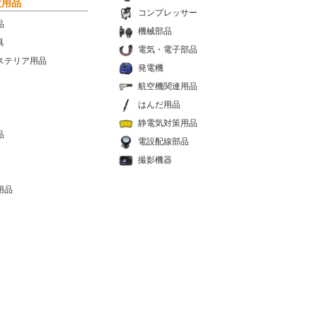
設用品
コンプレッサー
品
機械部品
具
電気・電子部品
ステリア用品
発電機
航空機関連用品
はんだ用品
静電気対策用品
品
電設配線部品
撮影機器
用品