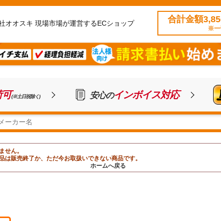
合計金額3,8
社オオスキ 現場市場が運営するECショップ
※一
荷可
インボイス対応
安心の
(※土日祝除く)
ません。
品は販売終了か、ただ今お取扱いできない商品です。
ホームへ戻る