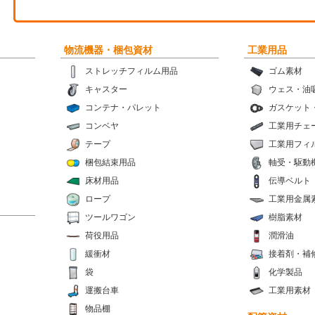
物流機器・梱包資材
工業用品
ストレッチフィルム用品
ゴム素材
キャスター
ウェス・油
コンテナ・パレット
ガスケット
コンベヤ
工業用チェ
テープ
工業用フィ
梱包結束用品
軸受・駆動
床材用品
伝導ベルト
ロープ
工業用金属
ツールワゴン
樹脂素材
荷役用品
潤滑油
緩衝材
接着剤・補
袋
化学製品
運搬台車
工業用素材
物品棚