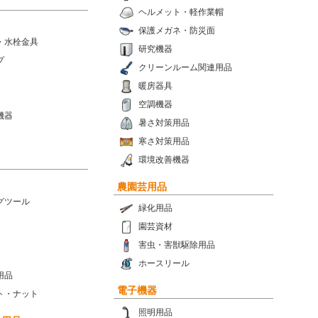
ヘルメット・軽作業帽
保護メガネ・防災面
・水栓金具
研究機器
プ
クリーンルーム関連用品
暖房器具
空調機器
機器
暑さ対策用品
寒さ対策用品
環境改善機器
農園芸用品
グツール
緑化用品
園芸資材
害虫・害獣駆除用品
ホースリール
用品
電子機器
ト・ナット
照明用品