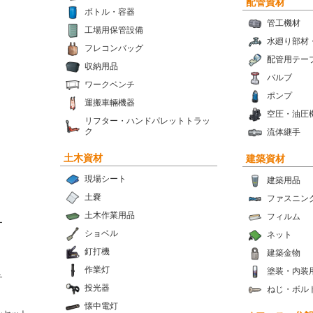
配管資材
ボトル・容器
管工機材
工場用保管設備
水廻り部材
フレコンバッグ
配管用テー
収納用品
バルブ
ワークベンチ
ポンプ
運搬車輛機器
空圧・油圧
リフター・ハンドパレットトラッ
ク
流体継手
土木資材
建築資材
現場シート
建築用品
土嚢
ファスニン
土木作業用品
フィルム
ー
ショベル
ネット
釘打機
建築金物
作業灯
塗装・内装
チ
投光器
ねじ・ボル
懐中電灯