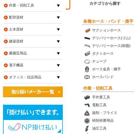
カテゴリから探す
作業・切削工具
配管資材
各種ホース・バンド・接手
土木資材
サクションホース
デリバリーホース(ゴム)
建築資材
デリバリーホース(樹脂)
農園芸用品
ダクトホース
チューブ
電子機器
ホース金具・継手
ホースバンド
オフィス・住設用品
作業・切削工具
手作業工具
電動工具
旋削・フライス
研削研磨用品
油圧工具