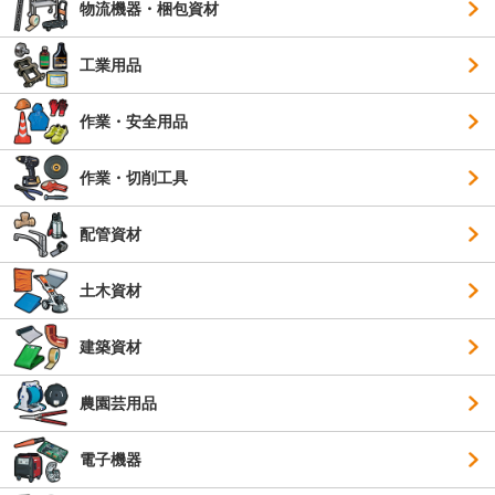
物流機器・梱包資材
工業用品
作業・安全用品
作業・切削工具
配管資材
土木資材
建築資材
農園芸用品
電子機器