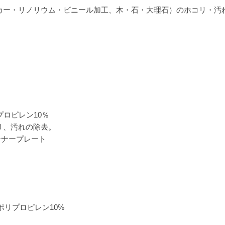
カー・リノリウム・ビニール加工、木・石・大理石）のホコリ・汚
プロピレン10％
リ、汚れの除去。
ーナープレート
ポリプロピレン10%