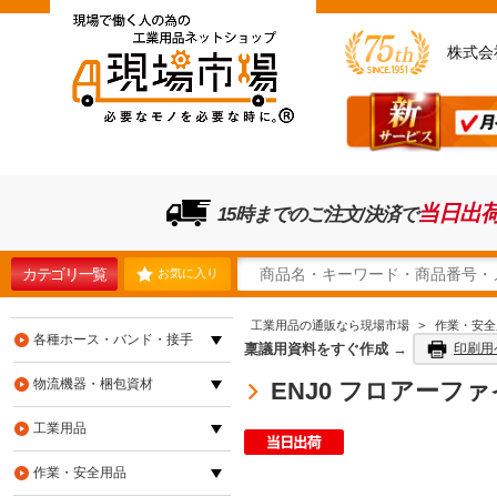
株式会
当日出
15時までのご注文/決済で
カテゴリ一覧
お気に入り
工業用品の通販なら現場市場
>
作業・安全
各種ホース・バンド・接手
稟議用資料をすぐ作成 →
印刷用
物流機器・梱包資材
ENJ0 フロアーファイバ
工業用品
作業・安全用品