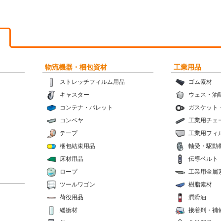
物流機器・梱包資材
工業用品
ストレッチフィルム用品
ゴム素材
キャスター
ウェス・油
コンテナ・パレット
ガスケット
コンベヤ
工業用チェ
テープ
工業用フィ
梱包結束用品
軸受・駆動
床材用品
伝導ベルト
ロープ
工業用金属
ツールワゴン
樹脂素材
荷役用品
潤滑油
緩衝材
接着剤・補