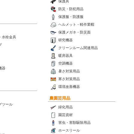
保護具
防災・防犯用品
保護服・防護服
ヘルメット・軽作業帽
保護メガネ・防災面
・水栓金具
研究機器
プ
クリーンルーム関連用品
暖房器具
空調機器
機器
暑さ対策用品
寒さ対策用品
環境改善機器
農園芸用品
グツール
緑化用品
園芸資材
害虫・害獣駆除用品
ホースリール