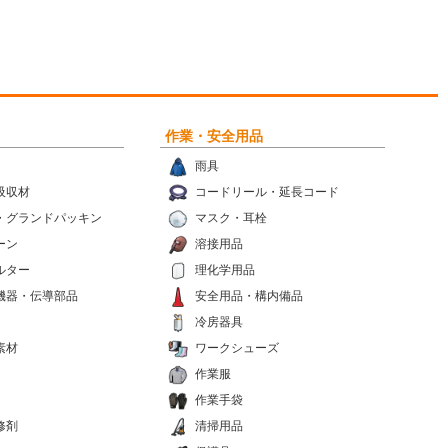
作業・安全用品
雨具
吸収材
コードリール・延長コード
・グランドパッキン
マスク・耳栓
ーン
溶接用品
ルター
理化学用品
機器・伝導部品
安全用品・構内備品
冷房器具
素材
ワークシューズ
作業服
作業手袋
修剤
清掃用品