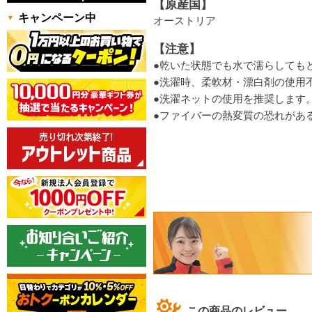
【原産国】
キャンペーン中
オーストリア
【注意】
●乾いた状態でも水で濡らしても
●洗濯時、柔軟材・漂白剤の使用
●洗濯ネットの使用を推奨します
●ファイバーの熱変質の恐れがあ
この商品のレビュー