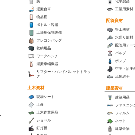
袋
化学製品
運搬台車
工業用素材
物品棚
配管資材
ボトル・容器
管工機材
工場用保管設備
水廻り部材
フレコンバッグ
配管用テー
収納用品
バルブ
ワークベンチ
ポンプ
運搬車輛機器
空圧・油圧
リフター・ハンドパレットトラッ
ク
流体継手
土木資材
建築資材
現場シート
建築用品
土嚢
ファスニン
土木作業用品
フィルム
ー
ショベル
ネット
釘打機
建築金物