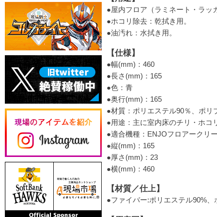
●屋内フロア（ラミネート・ラッ
●ホコリ除去：乾拭き用。
●油汚れ：水拭き用。
【仕様】
●幅(mm)：460
●長さ(mm)：165
●色：青
●奥行(mm)：165
●材質：ポリエステル90％、ポリ
●用途：主に室内床のチリ・ホコ
●適合機種：ENJOフロアークリ
●縦(mm)：165
●厚さ(mm)：23
●横(mm)：460
【材質／仕上】
●ファイバー:ポリエステル90%、