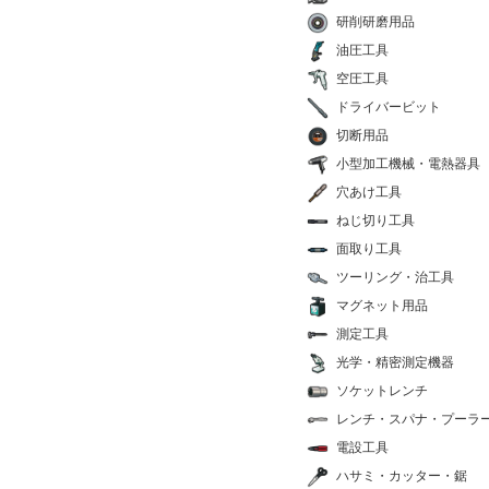
研削研磨用品
油圧工具
空圧工具
ドライバービット
切断用品
小型加工機械・電熱器具
穴あけ工具
ねじ切り工具
面取り工具
ツーリング・治工具
マグネット用品
測定工具
光学・精密測定機器
ソケットレンチ
レンチ・スパナ・プーラ
電設工具
ハサミ・カッター・鋸