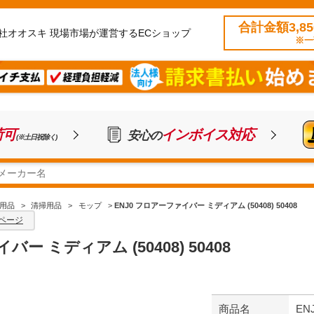
合計金額3,8
社オオスキ 現場市場が運営するECショップ
※一
荷可
インボイス対応
安心の
(※土日祝除く)
用品
>
清掃用品
>
モップ
>
ENJ0 フロアーファイバー ミディアム (50408) 50408
ページ
ー ミディアム (50408) 50408
商品名
EN