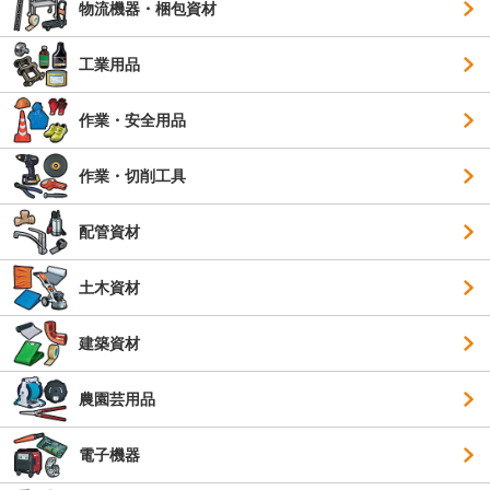
物流機器・梱包資材
工業用品
作業・安全用品
作業・切削工具
配管資材
土木資材
建築資材
農園芸用品
電子機器