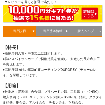
▼レビューを書くと抽選で当たる！
商品説明
商品基本情報
購入ヘルプ
【特長】
●高硬度鋼の荒～中荒加工に対応します。
●強いスパイラルカーブで切削抵抗を低減し、安定した長寿命加工
を実現します。
●高硬度鋼向けの革新的新コーティングDUROREY（デューロレ
イ］を採用しています。
【用途】
●被削材：炭素鋼、合金鋼、プリハードン鋼、工具鋼（～40HRC)、
焼入れ鋼（～70HRC）、ステンレス鋼(～35HRC)、鋳鉄、ダクタイ
ル鋳鉄、銅合金、アルミ合金、チタン合金、耐熱合金。