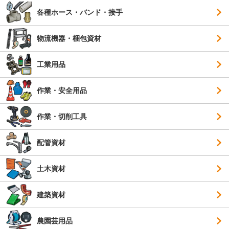
各種ホース・バンド・接手
物流機器・梱包資材
工業用品
作業・安全用品
作業・切削工具
配管資材
土木資材
建築資材
農園芸用品