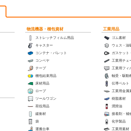
物流機器・梱包資材
工業用品
ストレッチフィルム用品
ゴム素材
キャスター
ウェス・油
コンテナ・パレット
ガスケット
コンベヤ
工業用チェ
テープ
工業用フィ
梱包結束用品
軸受・駆動
床材用品
伝導ベルト
ロープ
工業用金属
ツールワゴン
樹脂素材
荷役用品
潤滑油
緩衝材
接着剤・補
袋
化学製品
運搬台車
工業用素材