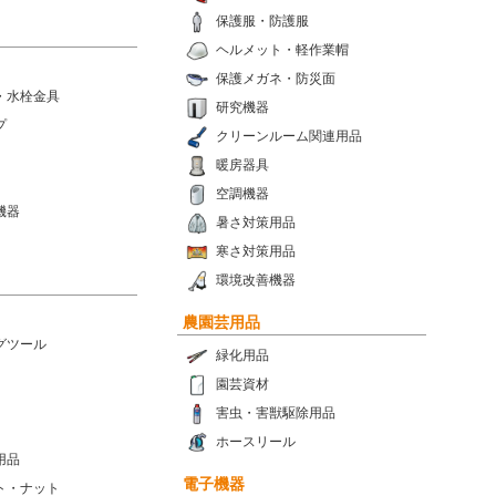
保護服・防護服
ヘルメット・軽作業帽
保護メガネ・防災面
・水栓金具
研究機器
プ
クリーンルーム関連用品
暖房器具
空調機器
機器
暑さ対策用品
寒さ対策用品
環境改善機器
農園芸用品
グツール
緑化用品
園芸資材
害虫・害獣駆除用品
ホースリール
用品
電子機器
ト・ナット