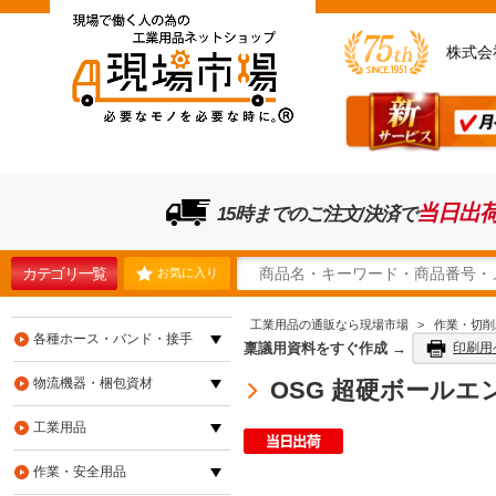
株式会
当日出
15時までのご注文/決済で
カテゴリ一覧
お気に入り
工業用品の通販なら現場市場
>
作業・切削
各種ホース・バンド・接手
稟議用資料をすぐ作成 →
印刷用
物流機器・梱包資材
OSG 超硬ボールエンド
工業用品
作業・安全用品