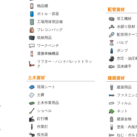
物品棚
配管資材
ボトル・容器
管工機材
工場用保管設備
水廻り部材
フレコンバッグ
配管用テー
収納用品
バルブ
ワークベンチ
ポンプ
運搬車輛機器
空圧・油圧
リフター・ハンドパレットトラッ
ク
流体継手
土木資材
建築資材
現場シート
建築用品
土嚢
ファスニン
土木作業用品
フィルム
ー
ショベル
ネット
釘打機
建築金物
作業灯
塗装・内装
チ
投光器
ねじ・ボル