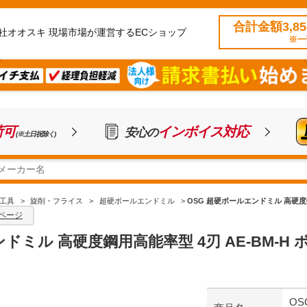
合計金額3,8
社オオスキ 現場市場が運営するECショップ
※一
荷可
インボイス対応
安心の
(※土日祝除く)
工具
>
旋削・フライス
>
超硬ボールエンドミル
>
OSG 超硬ボールエンドミル 高硬度鋼用高
ページ
ミル 高硬度鋼用高能率型 4刃 AE-BM-H ボール
OS