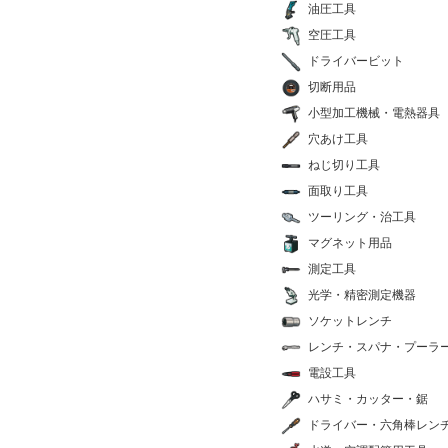
油圧工具
空圧工具
ドライバービット
切断用品
小型加工機械・電熱器具
穴あけ工具
ねじ切り工具
面取り工具
ツーリング・治工具
マグネット用品
測定工具
光学・精密測定機器
ソケットレンチ
レンチ・スパナ・プーラ
電設工具
ハサミ・カッター・鋸
ドライバー・六角棒レン