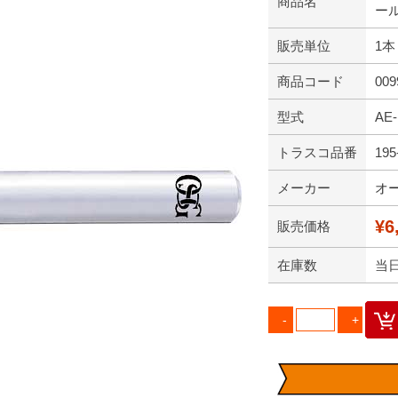
商品名
ール
販売単位
1本
商品コード
009
型式
AE
トラスコ品番
195
メーカー
オ
¥6
販売価格
在庫数
当