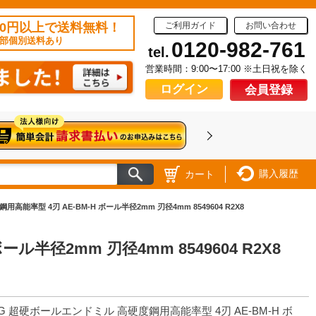
50円以上で送料無料！
ご利用ガイド
お問い合わせ
部個別送料あり
0120-982-761
tel.
営業時間：9:00〜17:00 ※土日祝を除く
ログイン
会員登録
購入履歴
カート
能率型 4刃 AE-BM-H ボール半径2mm 刃径4mm 8549604 R2X8
半径2mm 刃径4mm 8549604 R2X8
G 超硬ボールエンドミル 高硬度鋼用高能率型 4刃 AE-BM-H ボ