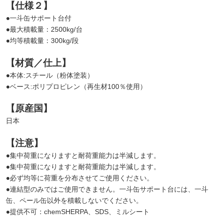
【仕様２】
●一斗缶サポート台付
●最大積載量：2500kg/台
●均等積載量：300kg/段
【材質／仕上】
●本体:スチール（粉体塗装）
●ベース:ポリプロピレン（再生材100％使用）
【原産国】
日本
【注意】
●集中荷重になりますと耐荷重能力は半減します。
●集中荷重になりますと耐荷重能力は半減します。
●必ず均等に荷重を分布させてご使用ください。
●連結型のみではご使用できません。一斗缶サポート台には、一斗
缶、ペール缶以外を積載しないでください。
●提供不可：chemSHERPA、SDS、ミルシート