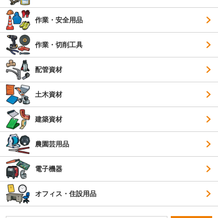
作業・安全用品
作業・切削工具
配管資材
土木資材
建築資材
農園芸用品
電子機器
オフィス・住設用品