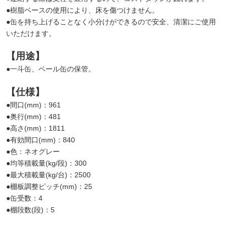
●樹脂ベースの使用により、床を傷つけません。
●缶を持ち上げることなく小分けができるので安全、清潔にご使用
いただけます。
【用途】
●一斗缶、ベール缶の保管。
【仕様】
●間口(mm)：961
●奥行(mm)：481
●高さ(mm)：1811
●有効間口(mm)：840
●色：ネオグレー
●均等積載量(kg/段)：300
●最大積載量(kg/台)：2500
●棚板調整ピッチ(mm)：25
●缶受数：4
●棚段数(段)：5