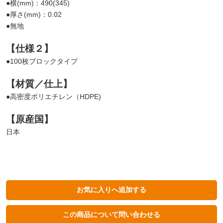
●横(mm)：490(345)
●厚さ(mm)：0.02
●無地
【仕様２】
●100枚ブロックタイプ
【材質／仕上】
●高密度ポリエチレン（HDPE)
【原産国】
日本