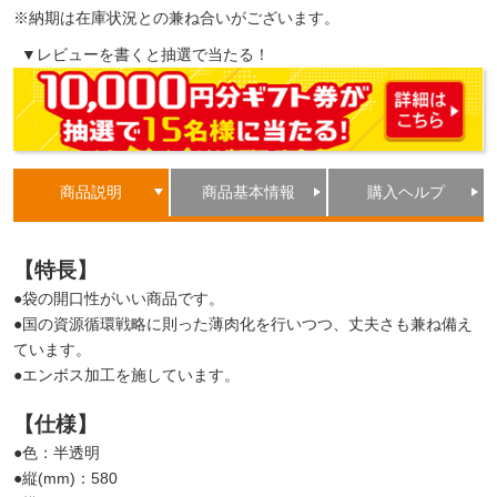
※納期は在庫状況との兼ね合いがございます。
▼レビューを書くと抽選で当たる！
商品説明
商品基本情報
購入ヘルプ
【特長】
●袋の開口性がいい商品です。
●国の資源循環戦略に則った薄肉化を行いつつ、丈夫さも兼ね備え
ています。
●エンボス加工を施しています。
【仕様】
●色：半透明
●縦(mm)：580